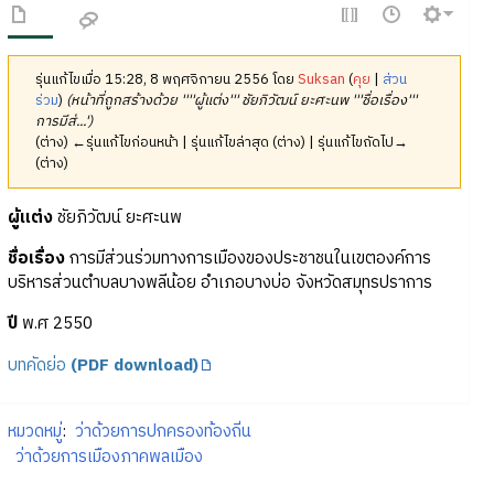
รุ่นแก้ไขเมื่อ 15:28, 8 พฤศจิกายน 2556 โดย
Suksan
(
คุย
|
ส่วน
ร่วม
)
(หน้าที่ถูกสร้างด้วย ''''ผู้แต่ง''' ชัยภิวัฒน์ ยะศะนพ '''ชื่อเรื่อง'''
การมีส่...')
(ต่าง) ←รุ่นแก้ไขก่อนหน้า | รุ่นแก้ไขล่าสุด (ต่าง) | รุ่นแก้ไขถัดไป→
(ต่าง)
ผู้แต่ง
ชัยภิวัฒน์ ยะศะนพ
ชื่อเรื่อง
การมีส่วนร่วมทางการเมืองของประชาชนในเขตองค์การ
บริหารส่วนตำบลบางพลีน้อย อำเภอบางบ่อ จังหวัดสมุทรปราการ
ปี
พ.ศ 2550
บทคัดย่อ
(PDF download)
หมวดหมู่
:
ว่าด้วยการปกครองท้องถิ่น
ว่าด้วยการเมืองภาคพลเมือง