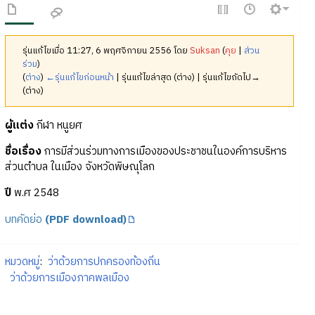
รุ่นแก้ไขเมื่อ 11:27, 6 พฤศจิกายน 2556 โดย
Suksan
(
คุย
|
ส่วน
ร่วม
)
(
ต่าง
)
←รุ่นแก้ไขก่อนหน้า
| รุ่นแก้ไขล่าสุด (ต่าง) | รุ่นแก้ไขถัดไป→
(ต่าง)
ผู้แต่ง
กีฬา หนูยศ
ชื่อเรื่อง
การมีส่วนร่วมทางการเมืองของประชาชนในองค์การบริหาร
ส่วนตำบล ในเมือง จังหวัดพิษณุโลก
ปี
พ.ศ 2548
บทคัดย่อ
(PDF download)
หมวดหมู่
:
ว่าด้วยการปกครองท้องถิ่น
ว่าด้วยการเมืองภาคพลเมือง