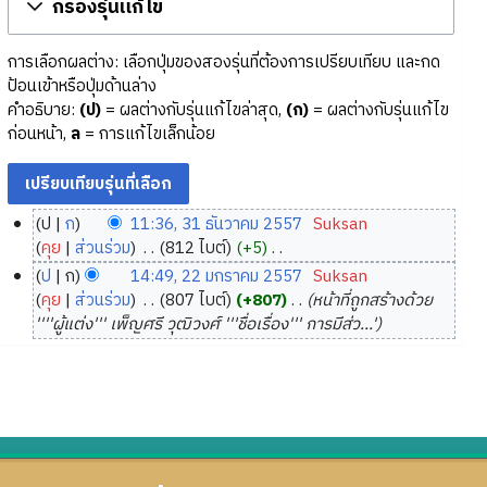
กรองรุ่นแก้ไข
การเลือกผลต่าง: เลือกปุ่มของสองรุ่นที่ต้องการเปรียบเทียบ และกด
ป้อนเข้าหรือปุ่มด้านล่าง
คำอธิบาย:
(ป)
= ผลต่างกับรุ่นแก้ไขล่าสุด,
(ก)
= ผลต่างกับรุ่นแก้ไข
ก่อนหน้า,
ล
= การแก้ไขเล็กน้อย
ป
ก
11:36, 31 ธันวาคม 2557
‎
Suksan
3
คุย
ส่วนร่วม
‎
812 ไบต์
+5
‎
1
ไ
ป
ก
14:49, 22 มกราคม 2557
‎
Suksan
ม่
ธั
2
คุย
ส่วนร่วม
‎
807 ไบต์
+807
‎
หน้าที่ถูกสร้างด้วย
มี
น
2
''''ผู้แต่ง''' เพ็ญศรี วุฒิวงศ์ '''ชื่อเรื่อง''' การมีส่ว...'
ค
ว
ม
ว
า
ก
า
ค
ร
ม
ม
า
ย่
2
ค
อ
5
ม
ก