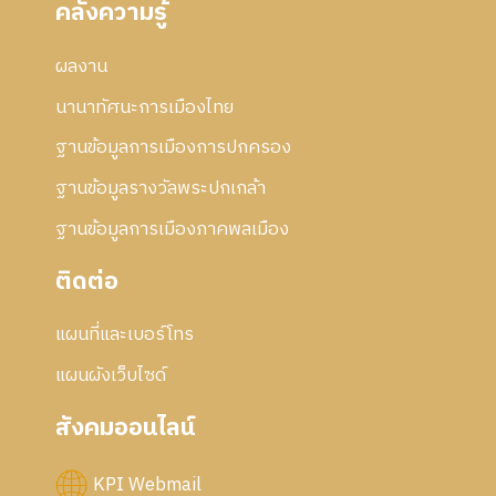
คลังความรู้
5
2
า
7
5
ร
5
ผลงาน
แ
7
ก้
นานาทัศนะการเมืองไทย
ไ
ข
ฐานข้อมูลการเมืองการปกครอง
ฐานข้อมูลรางวัลพระปกเกล้า
ฐานข้อมูลการเมืองภาคพลเมือง
ติดต่อ
แผนที่และเบอร์โทร
แผนผังเว็บไซด์
สังคมออนไลน์
KPI Webmail