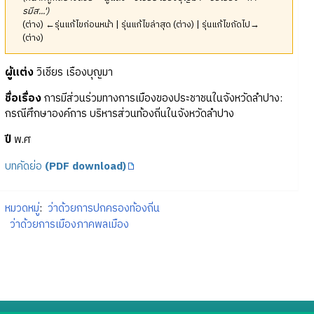
รมีส...')
(ต่าง) ←รุ่นแก้ไขก่อนหน้า | รุ่นแก้ไขล่าสุด (ต่าง) | รุ่นแก้ไขถัดไป→
(ต่าง)
ผู้แต่ง
วิเชียร เรืองบุญมา
ชื่อเรื่อง
การมีส่วนร่วมทางการเมืองของประชาชนในจังหวัดลำปาง:
กรณีศึกษาองค์การ บริหารส่วนท้องถิ่นในจังหวัดลำปาง
ปี
พ.ศ
บทคัดย่อ
(PDF download)
หมวดหมู่
:
ว่าด้วยการปกครองท้องถิ่น
ว่าด้วยการเมืองภาคพลเมือง