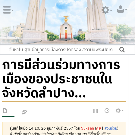
การมีส่วนร่วมทางการ
เมืองของประชาชนใน
จังหวัดลำปาง...
รุ่นแก้ไขเมื่อ 14:10, 26 กุมภาพันธ์ 2557 โดย
Suksan
(
คุย
|
ส่วนร่วม
)
(หน้าที่ถูกสร้างด้วย ''''ผู้แต่ง''' วิเชียร เรืองบุญมา '''ชื่อเรื่อง''' กา