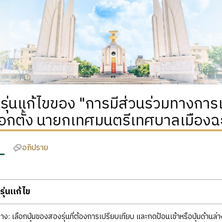
ิรุ่นแก้ไขของ "การมีส่วนร่วมทางก
ือกตั้ง นายกเทศมนตรีเทศบาลเมืองฉะ
อภิปราย
ุ่นแก้ไข
ง: เลือกปุ่มของสองรุ่นที่ต้องการเปรียบเทียบ และกดป้อนเข้าหรือปุ่มด้านล่า