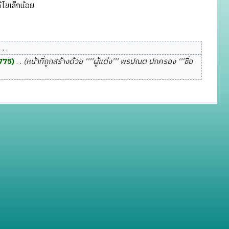
ไขเล็กน้อย
‎
775
‎
หน้าที่ถูกสร้างด้วย ''''ผู้แต่ง''' พรปณต ปกครอง '''ชื่อ