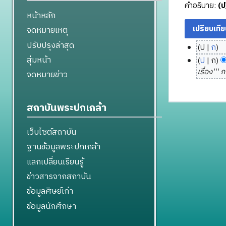
คำอธิบาย:
(ป
หน้าหลัก
จดหมายเหตุ
ปรับปรุงล่าสุด
ป
ก
3
ไ
สุ่มหน้า
ป
ก
ม
ม่
เรื่อง''' 
จดหมายข่าว
มี
ก
ค
ร
ว
า
สถาบันพระปกเกล้า
า
ค
ม
ม
เว็บไซต์สถาบัน
ย่
2
ฐานข้อมูลพระปกเกล้า
อ
5
ก
แลกเปลี่ยนเรียนรู้
5
า
7
ข่าวสารจากสถาบัน
ร
ข้อมูลศิษย์เก่า
แ
ก้
ข้อมูลนักศึกษา
ไ
ข