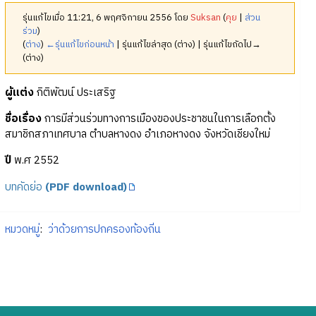
รุ่นแก้ไขเมื่อ 11:21, 6 พฤศจิกายน 2556 โดย
Suksan
(
คุย
|
ส่วน
ร่วม
)
(
ต่าง
)
←รุ่นแก้ไขก่อนหน้า
| รุ่นแก้ไขล่าสุด (ต่าง) | รุ่นแก้ไขถัดไป→
(ต่าง)
ผู้แต่ง
กิติพัฒน์ ประเสริฐ
ชื่อเรื่อง
การมีส่วนร่วมทางการเมืองของประชาชนในการเลือกตั้ง
สมาชิกสภาเทศบาล ตำบลหางดง อำเภอหางดง จังหวัดเชียงใหม่
ปี
พ.ศ 2552
บทคัดย่อ
(PDF download)
หมวดหมู่
:
ว่าด้วยการปกครองท้องถิ่น