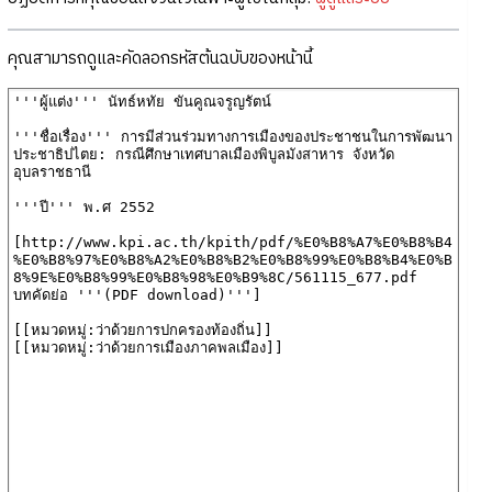
คุณสามารถดูและคัดลอกรหัสต้นฉบับของหน้านี้