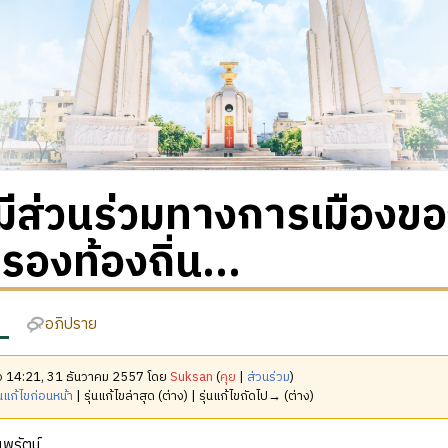
มีส่วนร่วมทางการเมือง
องท้องถิ่น...
อภิปราย
มื่อ 14:21, 31 ธันวาคม 2557 โดย
Suksan
(
คุย
|
ส่วนร่วม
)
นแก้ไขก่อนหน้า
| รุ่นแก้ไขล่าสุด (ต่าง) | รุ่นแก้ไขถัดไป→ (ต่าง)
พรัตน์