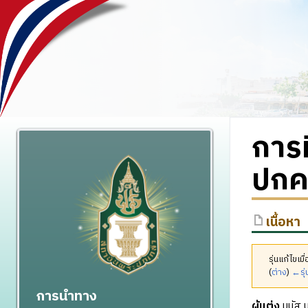
การ
ปกคร
เนื้อหา
รุ่นแก้ไขเ
(
ต่าง
)
←รุ่
การนำทาง
ผู้แต่ง
มนัส น