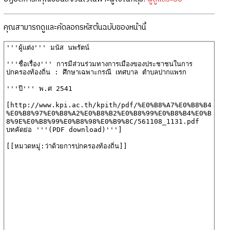
คุณสามารถดูและคัดลอกรหัสต้นฉบับของหน้านี้