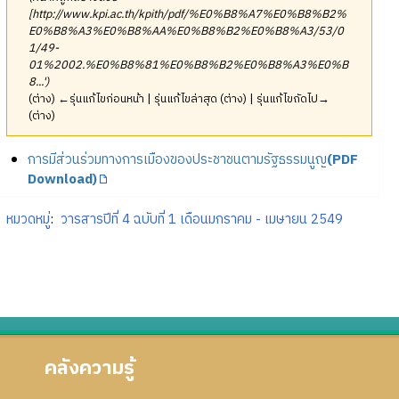
[http://www.kpi.ac.th/kpith/pdf/%E0%B8%A7%E0%B8%B2%
E0%B8%A3%E0%B8%AA%E0%B8%B2%E0%B8%A3/53/0
1/49-
01%2002.%E0%B8%81%E0%B8%B2%E0%B8%A3%E0%B
8...')
(ต่าง) ←รุ่นแก้ไขก่อนหน้า | รุ่นแก้ไขล่าสุด (ต่าง) | รุ่นแก้ไขถัดไป→
(ต่าง)
การมีส่วนร่วมทางการเมืองของประชาชนตามรัฐธรรมนูญ
(PDF
Download)
หมวดหมู่
:
วารสารปีที่ 4 ฉบับที่ 1 เดือนมกราคม - เมษายน 2549
คลังความรู้