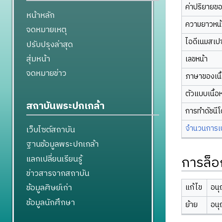
ค่าปริยายข
หน้าหลัก
ความยาวหน้า
จดหมายเหตุ
ไอดีเนมสเป
ปรับปรุงล่าสุด
สุ่มหน้า
เลขหน้า
จดหมายข่าว
ภาษาของเนื
ตัวแบบเนื้อ
สถาบันพระปกเกล้า
การทำดัชนี
จำนวนการเปล
เว็บไซต์สถาบัน
ฐานข้อมูลพระปกเกล้า
การล็อ
แลกเปลี่ยนเรียนรู้
ข่าวสารจากสถาบัน
ข้อมูลศิษย์เก่า
แก้ไข
อนุ
ข้อมูลนักศึกษา
ย้าย
อนุ