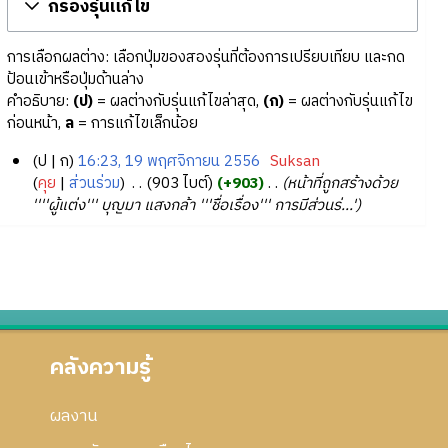
กรองรุ่นแก้ไข
การเลือกผลต่าง: เลือกปุ่มของสองรุ่นที่ต้องการเปรียบเทียบ และกด
ป้อนเข้าหรือปุ่มด้านล่าง
คำอธิบาย:
(ป)
= ผลต่างกับรุ่นแก้ไขล่าสุด,
(ก)
= ผลต่างกับรุ่นแก้ไข
ก่อนหน้า,
ล
= การแก้ไขเล็กน้อย
ป
ก
16:23, 19 พฤศจิกายน 2556
‎
Suksan
1
คุย
ส่วนร่วม
‎
903 ไบต์
+903
‎
หน้าที่ถูกสร้างด้วย
''''ผู้แต่ง''' บุญมา แสงกล้า '''ชื่อเรื่อง''' การมีส่วนร่...'
9
พ
ฤ
ศ
จิ
ก
า
คลังความรู้
ย
น
2
ผลงาน
5