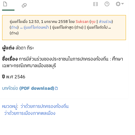
รุ่นแก้ไขเมื่อ 12:53, 1 มกราคม 2558 โดย
Suksan
(
คุย
|
ส่วนร่วม
)
(
ต่าง
)
←รุ่นแก้ไขก่อนหน้า
| รุ่นแก้ไขล่าสุด (ต่าง) | รุ่นแก้ไขถัดไป→
(ต่าง)
ผู้แต่ง
ลัดดา ภีระ
ชื่อเรื่อง
การมีส่วนร่วมของประชาชนในการปกครองท้องถิ่น : ศึกษา
เฉพาะกรณีเทศบาลเมืองชลบุรี
ปี
พ.ศ 2546
บทคัดย่อ
(PDF download)
หมวดหมู่
:
ว่าด้วยการปกครองท้องถิ่น
ว่าด้วยการเมืองภาคพลเมือง