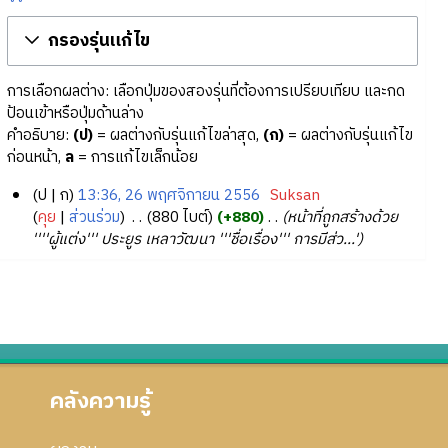
กรองรุ่นแก้ไข
การเลือกผลต่าง: เลือกปุ่มของสองรุ่นที่ต้องการเปรียบเทียบ และกด
ป้อนเข้าหรือปุ่มด้านล่าง
คำอธิบาย:
(ป)
= ผลต่างกับรุ่นแก้ไขล่าสุด,
(ก)
= ผลต่างกับรุ่นแก้ไข
ก่อนหน้า,
ล
= การแก้ไขเล็กน้อย
ป
ก
13:36, 26 พฤศจิกายน 2556
‎
Suksan
2
คุย
ส่วนร่วม
‎
880 ไบต์
+880
‎
หน้าที่ถูกสร้างด้วย
''''ผู้แต่ง''' ประยูร เหลาวัฒนา '''ชื่อเรื่อง''' การมีส่ว...'
6
พ
ฤ
ศ
จิ
ก
า
คลังความรู้
ย
น