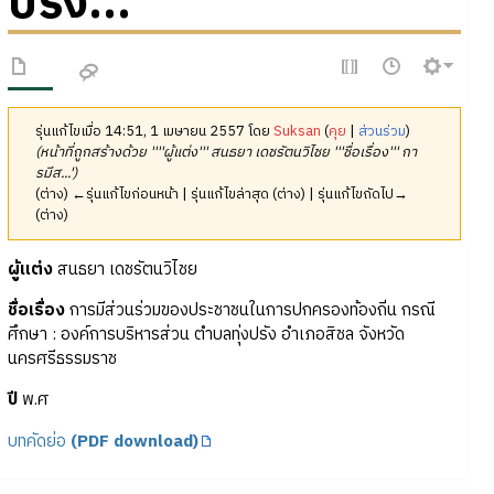
ปรัง...
รุ่นแก้ไขเมื่อ 14:51, 1 เมษายน 2557 โดย
Suksan
(
คุย
|
ส่วนร่วม
)
(หน้าที่ถูกสร้างด้วย ''''ผู้แต่ง''' สนธยา เดชรัตนวิไชย '''ชื่อเรื่อง''' กา
รมีส...')
(ต่าง) ←รุ่นแก้ไขก่อนหน้า | รุ่นแก้ไขล่าสุด (ต่าง) | รุ่นแก้ไขถัดไป→
(ต่าง)
ผู้แต่ง
สนธยา เดชรัตนวิไชย
ชื่อเรื่อง
การมีส่วนร่วมของประชาชนในการปกครองท้องถิ่น กรณี
ศึกษา : องค์การบริหารส่วน ตำบลทุ่งปรัง อำเภอสิชล จังหวัด
นครศรีธรรมราช
ปี
พ.ศ
บทคัดย่อ
(PDF download)