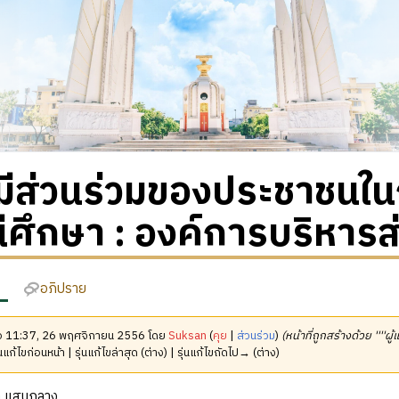
มีส่วนร่วมของประชาชนใน
ศึกษา : องค์การบริหารส
อภิปราย
มื่อ 11:37, 26 พฤศจิกายน 2556 โดย
Suksan
(
คุย
|
ส่วนร่วม
)
(หน้าที่ถูกสร้างด้วย ''''ผู้
นแก้ไขก่อนหน้า | รุ่นแก้ไขล่าสุด (ต่าง) | รุ่นแก้ไขถัดไป→ (ต่าง)
 แสนกลาง