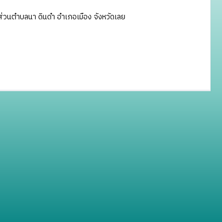
่วนตำบลนา ดินดำ อำเภอเมือง จังหวัดเลย