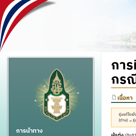
การ
กรณี
เนื้อหา
รุ่นแก้ไขเ
(ต่าง) ←รุ่
การนำทาง
ผู้แต่ง
ประชา