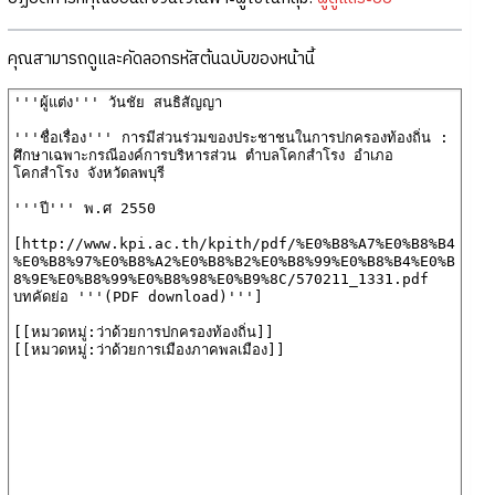
คุณสามารถดูและคัดลอกรหัสต้นฉบับของหน้านี้