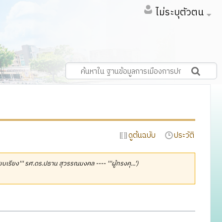
ไม่ระบุตัวตน
ดูต้นฉบับ
ประวัติ
เรียบเรียง''' รศ.ดร.ปธาน สุวรรณมงคล ---- '''ผู้ทรงคุ...')