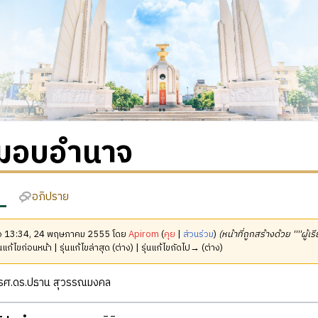
มอบอำนาจ
อภิปราย
เมื่อ 13:34, 24 พฤษภาคม 2555 โดย
Apirom
(
คุย
|
ส่วนร่วม
)
(หน้าที่ถูกสร้างด้วย ''''ผู้
นแก้ไขก่อนหน้า | รุ่นแก้ไขล่าสุด (ต่าง) | รุ่นแก้ไขถัดไป→ (ต่าง)
รศ.ดร.ปธาน สุวรรณมงคล