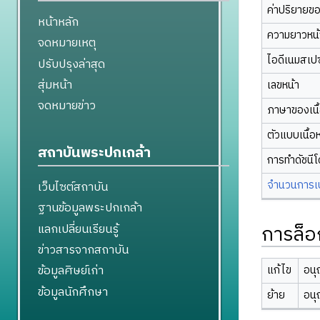
ค่าปริยายข
หน้าหลัก
ความยาวหน้า
จดหมายเหตุ
ไอดีเนมสเป
ปรับปรุงล่าสุด
สุ่มหน้า
เลขหน้า
จดหมายข่าว
ภาษาของเนื
ตัวแบบเนื้อ
สถาบันพระปกเกล้า
การทำดัชนี
จำนวนการเปล
เว็บไซต์สถาบัน
ฐานข้อมูลพระปกเกล้า
การล็อ
แลกเปลี่ยนเรียนรู้
ข่าวสารจากสถาบัน
ข้อมูลศิษย์เก่า
แก้ไข
อนุ
ข้อมูลนักศึกษา
ย้าย
อนุ