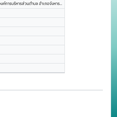
องค์การบริหารส่วนตำบล อำเภอจังหาร...