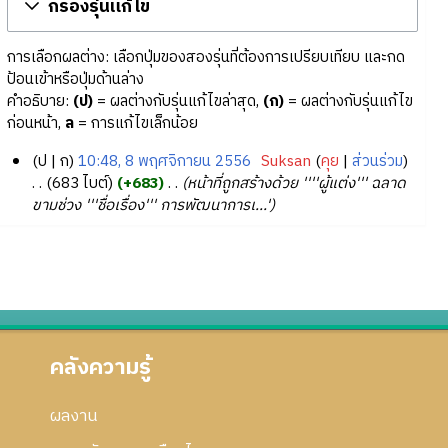
กรองรุ่นแก้ไข
การเลือกผลต่าง: เลือกปุ่มของสองรุ่นที่ต้องการเปรียบเทียบ และกด
ป้อนเข้าหรือปุ่มด้านล่าง
คำอธิบาย:
(ป)
= ผลต่างกับรุ่นแก้ไขล่าสุด,
(ก)
= ผลต่างกับรุ่นแก้ไข
ก่อนหน้า,
ล
= การแก้ไขเล็กน้อย
ป
ก
10:48, 8 พฤศจิกายน 2556
‎
Suksan
คุย
ส่วนร่วม
8
683 ไบต์
+683
‎
หน้าที่ถูกสร้างด้วย ''''ผู้แต่ง''' ฉลาด
ขามช่วง '''ชื่อเรื่อง''' การพัฒนาการเ...'
พ
ฤ
ศ
จิ
ก
า
ย
คลังความรู้
น
2
5
ผลงาน
5