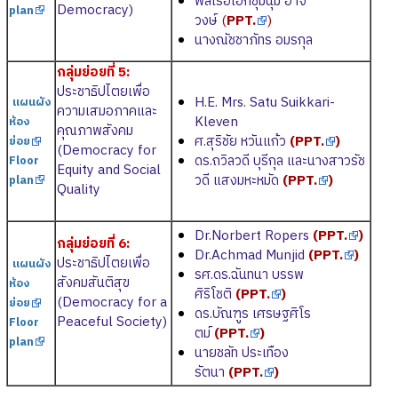
พลเรือเอกชุมนุม อาจ
Democracy)
plan
วงษ์
(
PPT.
)
นางณัชชาภัทร อมรกุล
กลุ่มย่อยที่ 5:
ประชาธิปไตยเพื่อ
H.E. Mrs. Satu Suikkari-
แผนผัง
ความเสมอภาคและ
Kleven
ห้อง
คุณภาพสังคม
ศ.สุริชัย หวันแก้ว
(
PPT.
)
ย่อย
(Democracy for
ดร.ถวิลวดี บุรีกุล และนางสาวรัช
Floor
Equity and Social
วดี แสงมหะหมัด
(
PPT.
)
plan
Quality
Dr.Norbert Ropers
(
PPT.
)
กลุ่มย่อยที่ 6:
Dr.Achmad Munjid
(
PPT.
)
ประชาธิปไตยเพื่อ
แผนผัง
รศ.ดร.ฉันทนา บรรพ
สังคมสันติสุข
ห้อง
ศิริโชติ
(
PPT.
)
(Democracy for a
ย่อย
ดร.บัณฑูร เศรษฐศิโร
Peaceful Society)
Floor
ตม์
(
PPT.
)
plan
นายชลัท ประเทือง
รัตนา
(
PPT.
)