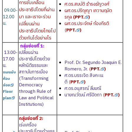
การขับเคลื่อน
ศ.ดร.สมบัติ ธำรงธัญวงศ์
ประชาธิปไตยที่ผ่าน
09.00-
ผศ.ดร.ปริญญา เทวานฤมิต
มา และเราจะร่วม
12.00
รกุล
(
PPT.
)
น.
เปลี่ยนผ่าน
ผศ.ดร.ประจักษ์ ก้องกีรติ
(
PPT.
)
ประชาธิปไตยไทยไป
ด้วยกันได้อย่างไร
กลุ่มย่อยที่ 1:
13.00-
เปลี่ยนผ่าน
17.00
ประชาธิปไตยด้วย
Prof. Dr. Segundo Joaquin E.
น.
หลักนิติธรรมและ
Romero, Jr.
(
PPT.
)
สถาบันการเมือง
แผนผัง
ศ.ดร.บรรเจิด สิงคะเน
(Transforming
ห้อง
ติ
(
PPT.
)
Democracy
ย่อย
ศ.ดร.อนุสรณ์ ลิ่มมณี
through Rule of
Floor
นายณวัฒน์ ศรีปัดถา
(
PPT.
)
Law and Political
plan
Institutions)
กลุ่มย่อยที่ 2:
เร่งเครื่อง
ประชาธิปไตยด้วยธร