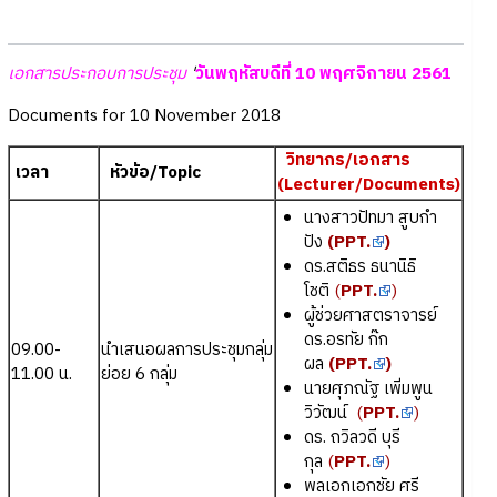
เอกสารประกอบการประชุม
'
วันพฤหัสบดีที่ 10 พฤศจิกายน 2561
Documents for 10 November 2018
วิทยากร/เอกสาร
เวลา
หัวข้อ/Topic
(Lecturer/Documents)
นางสาวปัทมา สูบกำ
ปัง
(
PPT.
)
ดร.สติธร ธนานิธิ
โชติ
(
PPT.
)
ผู้ช่วยศาสตราจารย์
ดร.อรทัย ก๊ก
09.00-
นำเสนอผลการประชุมกลุ่ม
ผล
(
PPT.
)
11.00 น.
ย่อย 6 กลุ่ม
นายศุภณัฐ เพิ่มพูน
วิวัฒน์
(
PPT.
)
ดร. ถวิลวดี บุรี
กุล
(
PPT.
)
พลเอกเอกชัย ศรี