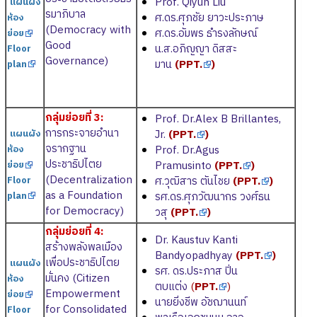
Prof. Qiyun Liu
แผนผัง
รมาภิบาล
ศ.ดร.ศุภชัย ยาวะประภาษ
ห้อง
(Democracy with
ศ.ดร.อัมพร ธำรงลักษณ์
ย่อย
Good
น.ส.อภิญญา ดิสสะ
Floor
Governance)
มาน
(
PPT.
)
plan
กลุ่มย่อยที่ 3:
Prof. Dr.Alex B Brillantes,
การกระจายอำนา
แผนผัง
Jr.
(
PPT.
)
จรากฐาน
ห้อง
Prof. Dr.Agus
ประชาธิปไตย
ย่อย
Pramusinto
(
PPT.
)
(Decentralization
Floor
ศ.วุฒิสาร ตันไชย
(
PPT.
)
as a Foundation
plan
รศ.ดร.ศุภวัฒนากร วงศ์ธน
for Democracy)
วสุ
(
PPT.
)
กลุ่มย่อยที่ 4:
Dr. Kaustuv Kanti
สร้างพลังพลเมือง
Bandyopadhyay
(
PPT.
)
เพื่อประชาธิปไตย
แผนผัง
รศ. ดร.ประภาส ปิ่น
มั่นคง (Citizen
ห้อง
ตบแต่ง
(
PPT.
)
Empowerment
ย่อย
นายยิ่งชีพ อัชฌานนท์
for Consolidated
Floor