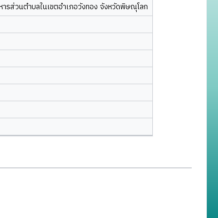
ิหารส่วนตำบลในเขตอำเภอวังทอง จังหวัดพิษณุโลก