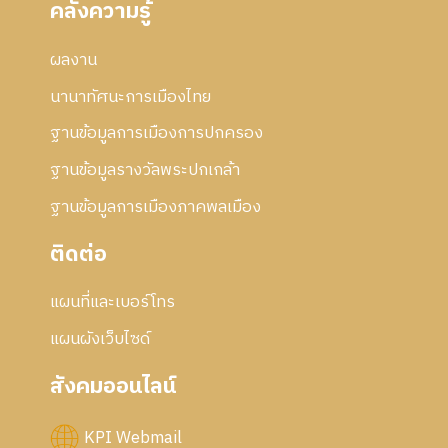
คลังความรู้
5
2
า
7
5
ร
5
ผลงาน
แ
7
ก้
นานาทัศนะการเมืองไทย
ไ
ข
ฐานข้อมูลการเมืองการปกครอง
ฐานข้อมูลรางวัลพระปกเกล้า
ฐานข้อมูลการเมืองภาคพลเมือง
ติดต่อ
แผนที่และเบอร์โทร
แผนผังเว็บไซด์
สังคมออนไลน์
KPI Webmail