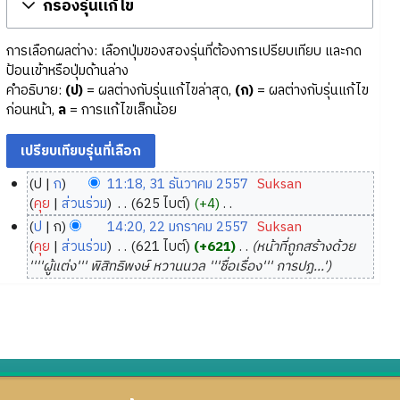
กรองรุ่นแก้ไข
การเลือกผลต่าง: เลือกปุ่มของสองรุ่นที่ต้องการเปรียบเทียบ และกด
ป้อนเข้าหรือปุ่มด้านล่าง
คำอธิบาย:
(ป)
= ผลต่างกับรุ่นแก้ไขล่าสุด,
(ก)
= ผลต่างกับรุ่นแก้ไข
ก่อนหน้า,
ล
= การแก้ไขเล็กน้อย
ป
ก
11:18, 31 ธันวาคม 2557
‎
Suksan
3
คุย
ส่วนร่วม
‎
625 ไบต์
+4
‎
1
ไ
ป
ก
14:20, 22 มกราคม 2557
‎
Suksan
ม่
ธั
2
คุย
ส่วนร่วม
‎
621 ไบต์
+621
‎
หน้าที่ถูกสร้างด้วย
มี
น
2
''''ผู้แต่ง''' พิสิทธิพงษ์ หวานนวล '''ชื่อเรื่อง''' การปฏ...'
ค
ว
ม
ว
า
ก
า
ค
ร
ม
ม
า
ย่
2
ค
อ
5
ม
ก