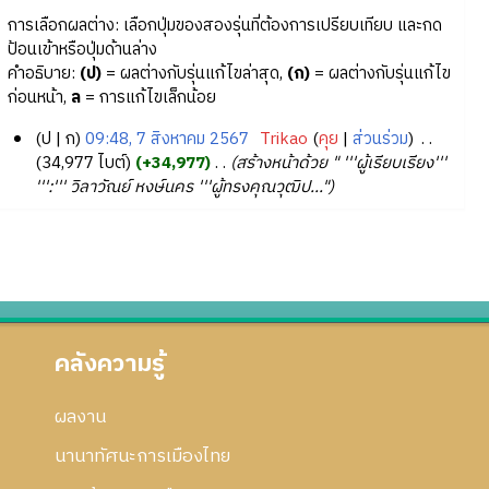
การเลือกผลต่าง: เลือกปุ่มของสองรุ่นที่ต้องการเปรียบเทียบ และกด
ป้อนเข้าหรือปุ่มด้านล่าง
คำอธิบาย:
(ป)
= ผลต่างกับรุ่นแก้ไขล่าสุด,
(ก)
= ผลต่างกับรุ่นแก้ไข
ก่อนหน้า,
ล
= การแก้ไขเล็กน้อย
ป
ก
09:48, 7 สิงหาคม 2567
‎
Trikao
คุย
ส่วนร่วม
‎
7
34,977 ไบต์
+34,977
‎
สร้างหน้าด้วย " '''ผู้เรียบเรียง'''
''':''' วิลาวัณย์ หงษ์นคร '''ผู้ทรงคุณวุฒิป..."
สิ
ง
ห
า
ค
ม
2
คลังความรู้
5
6
7
ผลงาน
นานาทัศนะการเมืองไทย