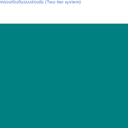
ครองท้องถิ่นแบบสองชั้น (Two-tier system)