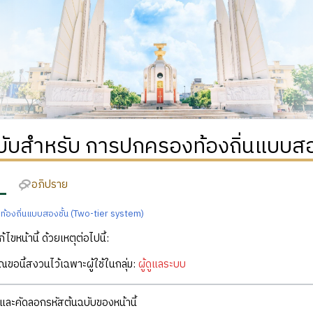
บับสำหรับ การปกครองท้องถิ่นแบบสอ
อภิปราย
้องถิ่นแบบสองชั้น (Two-tier system)
ก้ไขหน้านี้ ด้วยเหตุต่อไปนี้:
คุณขอนี้สงวนไว้เฉพาะผู้ใช้ในกลุ่ม:
ผู้ดูแลระบบ
ละคัดลอกรหัสต้นฉบับของหน้านี้