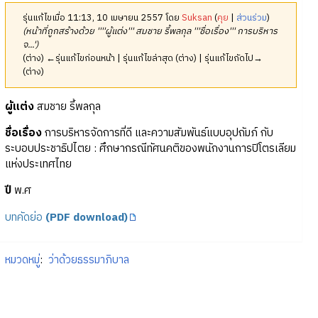
รุ่นแก้ไขเมื่อ 11:13, 10 เมษายน 2557 โดย
Suksan
(
คุย
|
ส่วนร่วม
)
(หน้าที่ถูกสร้างด้วย ''''ผู้แต่ง''' สมชาย รี้พลกุล '''ชื่อเรื่อง''' การบริหาร
จ...')
(ต่าง) ←รุ่นแก้ไขก่อนหน้า | รุ่นแก้ไขล่าสุด (ต่าง) | รุ่นแก้ไขถัดไป→
(ต่าง)
ผู้แต่ง
สมชาย รี้พลกุล
ชื่อเรื่อง
การบริหารจัดการที่ดี และความสัมพันธ์แบบอุปถัมภ์ กับ
ระบอบประชาธิปไตย : ศึกษากรณีทัศนคติของพนักงานการปิโตรเลียม
แห่งประเทศไทย
ปี
พ.ศ
บทคัดย่อ
(PDF download)
หมวดหมู่
:
ว่าด้วยธรรมาภิบาล