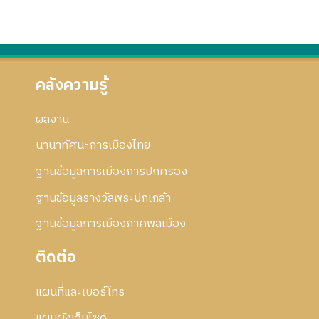
5
ร
ก
ย่
9
แ
า
อ
ก้
ร
ก
ไ
แ
า
ข
ก้
ร
คลังความรู้
ไ
แ
ข
ก้
ผลงาน
ไ
ข
นานาทัศนะการเมืองไทย
ฐานข้อมูลการเมืองการปกครอง
ฐานข้อมูลรางวัลพระปกเกล้า
ฐานข้อมูลการเมืองภาคพลเมือง
ติดต่อ
แผนที่และเบอร์โทร
แผนผังเว็บไซด์