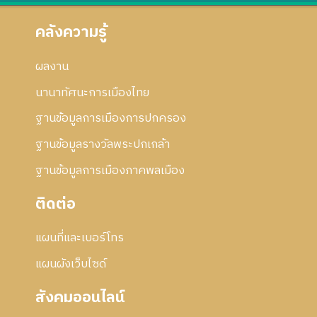
ย
อ
น
ก
คลังความรู้
2
า
5
ร
5
ผลงาน
แ
6
ก้
นานาทัศนะการเมืองไทย
ไ
ข
ฐานข้อมูลการเมืองการปกครอง
ฐานข้อมูลรางวัลพระปกเกล้า
ฐานข้อมูลการเมืองภาคพลเมือง
ติดต่อ
แผนที่และเบอร์โทร
แผนผังเว็บไซด์
สังคมออนไลน์