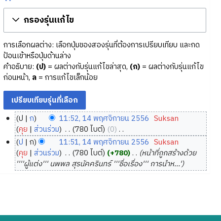
กรองรุ่นแก้ไข
การเลือกผลต่าง: เลือกปุ่มของสองรุ่นที่ต้องการเปรียบเทียบ และกด
ป้อนเข้าหรือปุ่มด้านล่าง
คำอธิบาย:
(ป)
= ผลต่างกับรุ่นแก้ไขล่าสุด,
(ก)
= ผลต่างกับรุ่นแก้ไข
ก่อนหน้า,
ล
= การแก้ไขเล็กน้อย
ป
ก
11:52, 14 พฤศจิกายน 2556
‎
Suksan
1
คุย
ส่วนร่วม
‎
780 ไบต์
0
‎
4
ไ
ป
ก
11:51, 14 พฤศจิกายน 2556
‎
Suksan
ม่
พ
คุย
ส่วนร่วม
‎
780 ไบต์
+780
‎
หน้าที่ถูกสร้างด้วย
มี
ฤ
''''ผู้แต่ง''' นพพล สุรนัคครินทร์ '''ชื่อเรื่อง''' การนำห...'
ค
ศ
ว
จิ
า
ก
ม
า
ย่