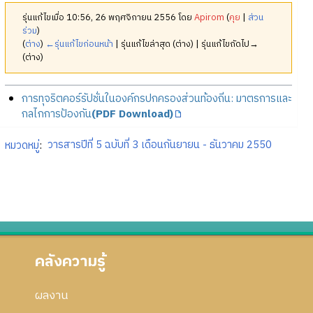
รุ่นแก้ไขเมื่อ 10:56, 26 พฤศจิกายน 2556 โดย
Apirom
(
คุย
|
ส่วน
ร่วม
)
(
ต่าง
)
←รุ่นแก้ไขก่อนหน้า
| รุ่นแก้ไขล่าสุด (ต่าง) | รุ่นแก้ไขถัดไป→
(ต่าง)
การทุจริตคอร์รัปชั่นในองค์กรปกครองส่วนท้องถิ่น: มาตรการและ
กลไกการป้องกัน
(PDF Download)
หมวดหมู่
:
วารสารปีที่ 5 ฉบับที่ 3 เดือนกันยายน - ธันวาคม 2550
คลังความรู้
ผลงาน