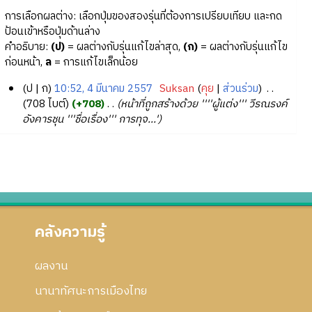
การเลือกผลต่าง: เลือกปุ่มของสองรุ่นที่ต้องการเปรียบเทียบ และกด
ป้อนเข้าหรือปุ่มด้านล่าง
คำอธิบาย:
(ป)
= ผลต่างกับรุ่นแก้ไขล่าสุด,
(ก)
= ผลต่างกับรุ่นแก้ไข
ก่อนหน้า,
ล
= การแก้ไขเล็กน้อย
ป
ก
10:52, 4 มีนาคม 2557
‎
Suksan
คุย
ส่วนร่วม
‎
4
708 ไบต์
+708
‎
หน้าที่ถูกสร้างด้วย ''''ผู้แต่ง''' วีรณรงค์
อังคารชุน '''ชื่อเรื่อง''' การทุจ...'
มี
น
า
ค
ม
2
5
คลังความรู้
5
7
ผลงาน
นานาทัศนะการเมืองไทย