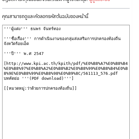
คุณสามารถดูและคัดลอกรหัสต้นฉบับของหน้านี้