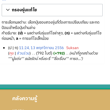
กรองรุ่นแก้ไข
การเลือกผลต่าง: เลือกปุ่มของสองรุ่นที่ต้องการเปรียบเทียบ และกด
ป้อนเข้าหรือปุ่มด้านล่าง
คำอธิบาย:
(ป)
= ผลต่างกับรุ่นแก้ไขล่าสุด,
(ก)
= ผลต่างกับรุ่นแก้ไข
ก่อนหน้า,
ล
= การแก้ไขเล็กน้อย
ป
ก
11:24, 13 พฤศจิกายน 2556
‎
Suksan
1
คุย
ส่วนร่วม
‎
792 ไบต์
+792
‎
หน้าที่ถูกสร้างด้วย
''''ผู้แต่ง''' ธนัชรัตน์ หริ่งระรี่ '''ชื่อเรื่อง''' การด...'
3
พ
ฤ
ศ
จิ
ก
า
คลังความรู้
ย
น