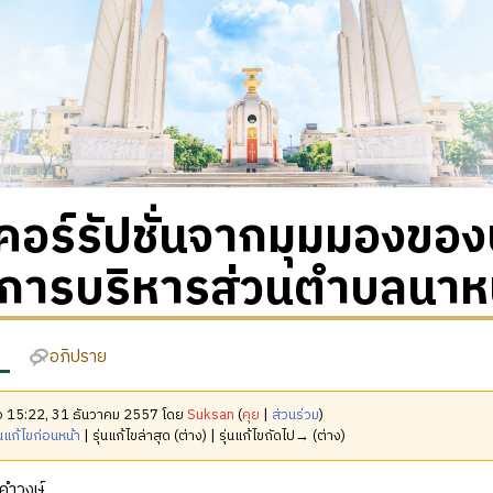
คอร์รัปชั่นจากมุมมองขอ
์การบริหารส่วนตำบลนาหน
อภิปราย
มื่อ 15:22, 31 ธันวาคม 2557 โดย
Suksan
(
คุย
|
ส่วนร่วม
)
นแก้ไขก่อนหน้า
| รุ่นแก้ไขล่าสุด (ต่าง) | รุ่นแก้ไขถัดไป→ (ต่าง)
 คำวงษ์