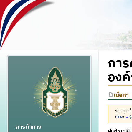
การ
องค
เนื้อหา
รุ่นแก้ไขเ
(
ต่าง
)
←รุ่
การนำทาง
ผู้แต่ง
มาลินี