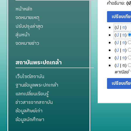
คำอธิบาย:
(ป
หน้าหลัก
จดหมายเหตุ
ปรับปรุงล่าสุด
ป
ก
1
ไ
สุ่มหน้า
ป
ก
9
ม่
ไ
ป
ก
จดหมายข่าว
มี
พ
ม่
ไ
ป
ก
ค
ฤ
มี
ม่
ไ
ป
ก
ว
ศ
ค
สถาบันพระปกเกล้า
มี
ม่
ไ
ป
ก
า
จิ
ว
ค
มี
ม่
1
พาณิชย์ '''
ม
า
ก
ว
ค
เว็บไซต์สถาบัน
มี
4
ย่
ม
า
า
ว
ค
พ
ฐานข้อมูลพระปกเกล้า
อ
ย่
ย
ม
า
ว
ฤ
ก
อ
แลกเปลี่ยนเรียนรู้
น
ย่
ม
า
า
ศ
ก
อ
2
ย่
ข่าวสารจากสถาบัน
ม
ร
จิ
า
ก
5
อ
ย่
ข้อมูลศิษย์เก่า
แ
ก
ร
า
5
ก
อ
ก้
า
แ
ข้อมูลนักศึกษา
ร
6
า
ก
ไ
ก้
ย
แ
ร
า
ข