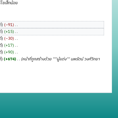
ไขเล็กน้อย
์
−91
‎
์
+15
‎
์
−30
‎
์
+17
‎
์
+90
‎
์
+674
‎
หน้าที่ถูกสร้างด้วย ''''ผู้แต่ง''' นพรัตน์ วงศ์วิทยา