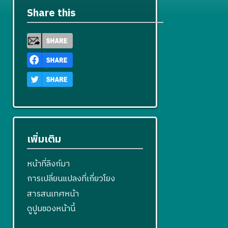
ไ
น
ก้
แ
ร
Share this
ข
2
ไ
ก้
แ
5
ข
ไ
ก้
5
ข
ไ
6
ข
เพิ่มเติม
หน้าที่ลิงก์มา
การเปลี่ยนแปลงที่เกี่ยวโยง
สารสนเทศหน้า
ดูปูมของหน้านี้