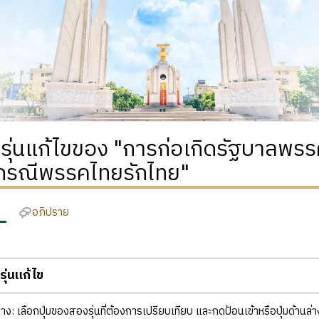
ิรุ่นแก้ไขของ "การก่อเกิดรัฐบาลพร
กรณีพรรคไทยรักไทย"
อภิปราย
ุ่นแก้ไข
ง: เลือกปุ่มของสองรุ่นที่ต้องการเปรียบเทียบ และกดป้อนเข้าหรือปุ่มด้านล่า