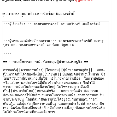
คุณสามารถดูและคัดลอกรหัสต้นฉบับของหน้านี้