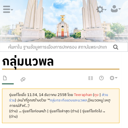
กลุ่มนวพล
รุ่นแก้ไขเมื่อ 11:34, 14 ธันวาคม 2558 โดย
Teeraphan
(
คุย
|
ส่วน
ร่วม
)
(หน้าที่ถูกสร้างด้วย '*
กลุ่มกระทิงแดงและนวพล
[[หมวดหมู่:เหตุ
การณ์สำคั...')
(ต่าง) ←รุ่นแก้ไขก่อนหน้า | รุ่นแก้ไขล่าสุด (ต่าง) | รุ่นแก้ไขถัดไป→
(ต่าง)