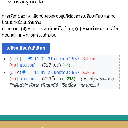
กรองรุ่นแก้ไข
การเลือกผลต่าง: เลือกปุ่มของสองรุ่นที่ต้องการเปรียบเทียบ และกด
ป้อนเข้าหรือปุ่มด้านล่าง
คำอธิบาย:
(ป)
= ผลต่างกับรุ่นแก้ไขล่าสุด,
(ก)
= ผลต่างกับรุ่นแก้ไข
ก่อนหน้า,
ล
= การแก้ไขเล็กน้อย
ป
ก
11:03, 31 ธันวาคม 2557
‎
Suksan
3
คุย
ส่วนร่วม
‎
717 ไบต์
+4
‎
1
ไ
ป
ก
11:47, 22 มกราคม 2557
‎
Suksan
ม่
ธั
2
คุย
ส่วนร่วม
‎
713 ไบต์
+713
‎
หน้าที่ถูกสร้างด้วย
มี
น
2
''''ผู้แต่ง''' พิศาล พันธุเสนีย์ '''ชื่อเรื่อง''' กลยุทธ์...'
ค
ว
ม
ว
า
ก
า
ค
ร
ม
ม
า
ย่
2
ค
อ
5
ม
ก