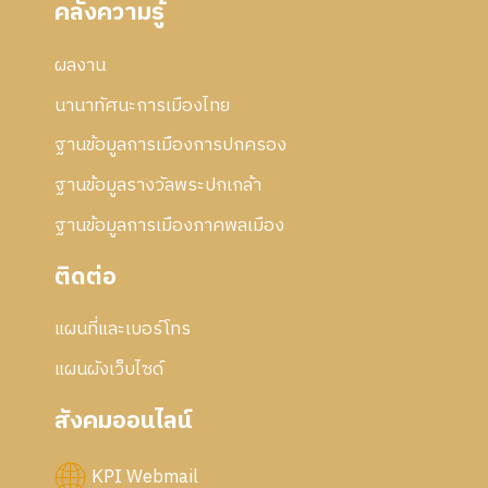
คลังความรู้
5
2
า
7
5
ร
5
ผลงาน
แ
7
ก้
นานาทัศนะการเมืองไทย
ไ
ข
ฐานข้อมูลการเมืองการปกครอง
ฐานข้อมูลรางวัลพระปกเกล้า
ฐานข้อมูลการเมืองภาคพลเมือง
ติดต่อ
แผนที่และเบอร์โทร
แผนผังเว็บไซด์
สังคมออนไลน์
KPI Webmail