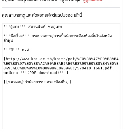
คุณสามารถดูและคัดลอกรหัสต้นฉบับของหน้านี้