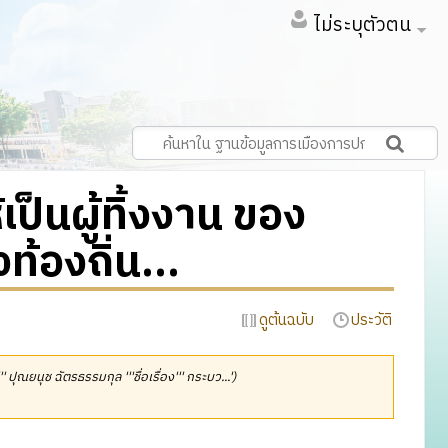
ไม่ระบุตัวตน
็นผู้ทิ้งงาน ของ
้องถิ่น...
ดูต้นฉบับ
ประวัติ
''' ปุณยนุช ฉัตรธรรมกุล '''ชื่อเรื่อง''' กระบว...')