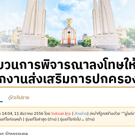
วนการพิจารณาลงโทษให้เป
กงานส่งเสริมการปกครองท
อภิปราย
มื่อ 14:04, 11 ธันวาคม 2556 โดย
Suksan
(
คุย
|
ส่วนร่วม
)
(หน้าที่ถูกสร้างด้วย ''''ผู้แต่ง
นแก้ไขก่อนหน้า | รุ่นแก้ไขล่าสุด (ต่าง) | รุ่นแก้ไขถัดไป→ (ต่าง)
ุช ฉัตรธรรมกุล