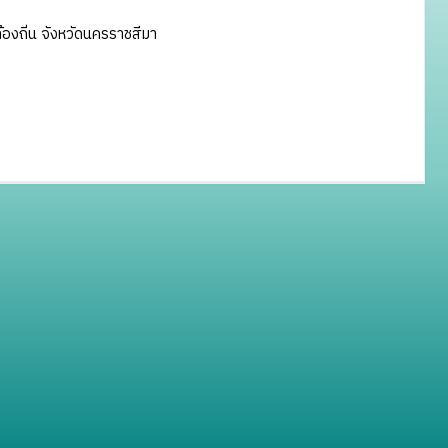
งถิ่น จังหวัดนครราชสีมา