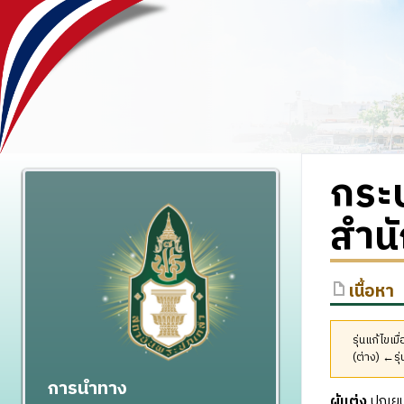
กระบ
สำนั
เนื้อหา
รุ่นแก้ไขเ
(ต่าง) ←รุ่
การนำทาง
ผู้แต่ง
ปุณยน