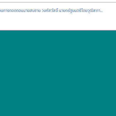
นการถอดถอนนายสมชาย วงศ์สวัสดิ์ นายกรัฐมนตรีโดยวุฒิสภา...