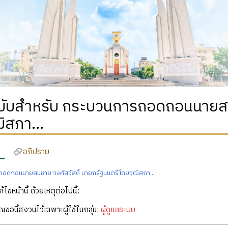
ฉบับสำหรับ กระบวนการถอดถอนนายสมช
ิสภา...
อภิปราย
อดถอนนายสมชาย วงศ์สวัสดิ์ นายกรัฐมนตรีโดยวุฒิสภา...
ก้ไขหน้านี้ ด้วยเหตุต่อไปนี้:
คุณขอนี้สงวนไว้เฉพาะผู้ใช้ในกลุ่ม:
ผู้ดูแลระบบ