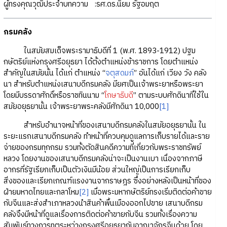
ผู้ทรงคุณวุฒิประจำบทความ
:
รศ.ดร.นิยม รัฐอมฤต
กรมคลัง
ในสมัยสมเด็จพระรามาธิบดีที่ 1 (พ.ศ. 1893-1912) ปฐม
กษัตริย์แห่งกรุงศรีอยุธยา ได้ตั้งตำแหน่งข้าราชการ โดยตำแหน่ง
สำคัญในสมัยนั้น ได้แก่ ตำแหน่ง “
จตุสดมภ์
” อันได้แก่ เวียง วัง คลัง
นา สำหรับตำแหน่งเสนาบดีกรมคลัง มียศเป็นเจ้าพระยาหรือพระยา
โดยมีบรรดาศักดิ์หรือราชทินนาม “
โกษาธิบดี
” ตามระบบศักดินาที่ใช้ใน
สมัยอยุธยานั้น เจ้าพระยาพระคลังมีศักดินา 10,000
[1]
สำหรับอำนาจหน้าที่ของเสนาบดีกรมคลังในสมัยอยุธยานั้น ใน
ระยะแรกเสนาบดีกรมคลัง ทำหน้าที่ควบคุมดูแลการเก็บรายได้และราย
จ่ายของกรมทุกกรม รวมทั้งตัดสินคดีความที่เกี่ยวกับพระราชทรัพย์
หลวง โดยงานของเสนาบดีกรมคลังน่าจะเป็นงานเบา เนื่องจากภาษี
อากรที่รัฐเรียกเก็บเป็นตัวเงินมีน้อย ส่วนใหญ่เป็นการเรียกเก็บ
สิ่งของและเรียกเกณฑ์แรงงานจากราษฎร ซึ่งอย่างหลังเป็นหน้าที่ของ
ฝ่ายมหาดไทยและกลาโหม
[2]
เมื่อพระมหากษัตริย์ทรงเริ่มติดต่อค้าขาย
กับจีนและส่งสำเภาหลวงนำสินค้าพื้นเมืองออกไปขาย เสนาบดีกรม
คลังจึงมีหน้าที่ดูแลเรื่องการติดต่อค้าขายกับจีน รวมทั้งเรื่องความ
สัมพันธ์ทางการทูตระหว่างกรุงศรีอยุธยากับอาณาจักรจีนด้วย โดย