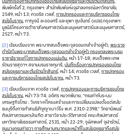
บันทึกเรื่องการปกครองของไทยสมัยอยุธยาและต้นรัตนโกสินทร์
,
พิมพ์ครั้งที่ 2, กรุงเทพฯ: สำนักพิมพ์แห่งจุฬาลงกรณ์มหาวิทยาลัย,
2549, หน้า 13; ควอริช เวลส์,
การปกครองและการบริหารของไทย
สมัยโบราณ
, กาญจนี ละอองศรี และยุพา ชุมจันทร์ (แปล).กรุงเทพฯ:
มูลนิธิโครงการตำราสังคมศาสตร์และมนุษยศาสตร์และมนุษยศาสตร์,
2527, หน้า 73.
[2]
เรียบเรียงจาก พระบาทสมเด็จพระจุลจอมเกล้าเจ้าอยู่หัว,
พระราช
ดำรัสในพระบาทสมเด็จพระจุลจอมเกล้าเจ้าอยู่หัว ทรงแถลงพระบรม
ราชาธิราชแก้ไขการปกครองแผ่นดิน
, หน้า 17-18; สมเด็จพระเทพ
รัตนราชสุดาฯ สยามบรมราชกุมารี,
บันทึกเรื่องการปกครองของไทย
สมัยอยุธยาและต้นรัตนโกสินทร์
, หน้า 14; ควอริช เวลส์,
การปกครอง
และการบริหารของไทยสมัยโบราณ
, หน้า 73.
[3]
เรียบเรียงจาก ควอริช เวลส์,
การปกครองและการบริหารของไทย
สมัยโบราณ
, หน้า 73-74; อดิศร หมวกพิมาย, “กรมท่ากับระบบ
เศรษฐกิจไทย : วิเคราะห์โครงสร้างและการเปลี่ยนแปลงตั้งแต่สมัย
ธนบุรีถึงการทำสนธิสัญญาเบาว์ริ่ง พ.ศ. 2310-2398,” วิทยานิพนธ์
ศิลปศาสตรมหาบัณฑิต สาขาวิชาประวัติศาสตร์ คณะศิลปศาสตร์
มหาวิทยาลัยธรรมศาสตร์, 2531, หน้า 22-29; จุฬิศพงศ์ จุฬารัตน์,
ขุนนางกรมท่าขวา การศึกษาบทบาทและหน้าที่ในสมัยอยุธยาถึงสมัย