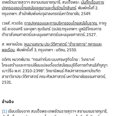
เทพรัตนราชสุดาฯ สยามบรมราชกุมารี, สมเด็จพระ.
บันทึกเรื่องการ
ปกครองของไทยสมัยอยุธยาและต้นรัตนโกสินทร์
. พิมพ์ครั้งที่ 2.
กรุงเทพฯ: สำนักพิมพ์แห่งจุฬาลงกรณ์มหาวิทยาลัย, 2549.
เวลส์, ควอริช.
การปกครองและการบริหารของไทยสมัยโบราณ.
กาญ
จนี ละอองศรี และยุพา ชุมจันทร์ (แปล).กรุงเทพฯ: มูลนิธิโครงการ
ตำราสังคมศาสตร์และมนุษยศาสตร์และมนุษยศาสตร์, 2527.
ส. พลายน้อย.
ขุนนางสยาม ประวัติศาสตร์ “ข้าราชการ” ทหารและ
พลเรือน
. พิมพ์ครั้งที่ 3, กรุงเทพฯ : มติชน, 2550.
อดิศร หมวกพิมาย. “กรมท่ากับระบบเศรษฐกิจไทย : วิเคราะห์
โครงสร้างและการเปลี่ยนแปลงตั้งแต่สมัยธนบุรีถึงการทำสนธิสัญญา
เบาว์ริ่ง พ.ศ. 2310-2398”. วิทยานิพนธ์ ศิลปศาสตรมหาบัณฑิต
สาขาวิชาประวัติศาสตร์ คณะศิลปศาสตร์ มหาวิทยาลัยธรรมศาสตร์,
2531.
อ้างอิง
[1]
เรียบเรียงจาก สมเด็จพระเทพรัตนราชสุดาฯ สยามบรมราชกุมารี,