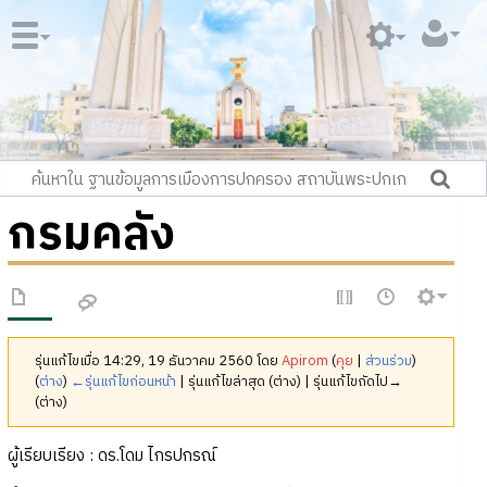
กรมคลัง
รุ่นแก้ไขเมื่อ 14:29, 19 ธันวาคม 2560 โดย
Apirom
(
คุย
|
ส่วนร่วม
)
(
ต่าง
)
←รุ่นแก้ไขก่อนหน้า
| รุ่นแก้ไขล่าสุด (ต่าง) | รุ่นแก้ไขถัดไป→
(ต่าง)
ผู้เรียบเรียง : ดร.โดม ไกรปกรณ์