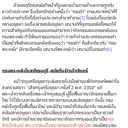
ด้วยเหตุที่กรมคลังทำหน้าที่ดูแลงานด้านการค้าและการทูตกับ
ชาวต่างประเทศ จึงเรียกอีกอย่างหนึ่งว่า “กรมท่า” ตามบทบาทหน้าที่ที่
บังคับการท่าเรือที่เรือต่างประเทศเข้ามาค้าขาย
[5]
โดยนับตั้งแต่สมัย
กลางอยุธยา จนถึงปลายสมัยอยุธยา เสนาบดีที่คุมกรมคลังทั้งหมดให้
ความสำคัญแก่กิจกรรมของกรมท่ามากกว่ากิจกรรมของกรมคลังของ
กรมพระคลัง ทำให้คนภายนอกมองว่า การค้าต่างประเทศของกรมท่า
เป็นหน้าที่หลักของกรมคลังหรือมองว่า “กรมท่า” คือสิ่งเดียวกับ “กรม
พระคลัง” มีการเรียกชื่อ เสนาบดีพระคลังว่า เสนาบดีในกรมท่า
[6]
กรมพระคลังในสมัยธนบุรี
-สมัยต้นรัตนโกสินทร์
แม้ว่ากรุงศรีอยุธยาจะล่มสลายไปเมื่อพ่ายแพ้ต่อกองทัพพม่าใน
สงครามคราว “เสียกรุงศรีอยุธยา ครั้งที่ 2 พ.ศ. 2310” แต่
พระเจ้าตากสินหรือพระเจ้ากรุงธนบุรี ผู้รื้อฟื้นอาณาจักรสยามขึ้นมา
ใหม่ ได้ใช้ระบบการบริหารราชการตามแบบสมัยอยุธยา ดังนั้น กรม
คลังจึงถูกรื้อฟื้นขึ้นมาใหม่ และมีอำนาจหน้าที่เช่นเดียวกับ กรมคลังใน
สมัยปลายอยุธยา ต่อมาเมื่อเปลี่ยนราชวงศ์ปกครองมาเป็นราชวงศ์
จักรี และมีการย้ายราชธานีของอาณาจักรจากกรุงธนบุรีมาเป็น
กรุง
รัตนโกสินทร์
พระบาทสมเด็จพระพุทธยอดฟ้าจุฬาโลก
ทรงมีพระบรม