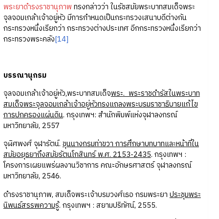
พระยาดำรงราชานุภาพ
ทรงกล่าวว่า ในรัชสมัยพระบาทสมเด็จพระ
จุลจอมเกล้าเจ้าอยู่หัว มีการกำหนดเป็นกระทรวงเสนาบดีต่างกัน
กระทรวงหนึ่งเรียกว่า กระทรวงต่างประเทศ อีกกระทรวงหนึ่งเรียกว่า
กระทรวงพระคลัง
[14]
บรรณานุกรม
จุลจอมเกล้าเจ้าอยู่หัว,พระบาทสมเด็จ
พระ
. พระราชดำรัสในพระบาท
สมเด็จพระจุลจอมเกล้าเจ้าอยู่หัวทรงแถลงพระบรมราชาธิบายแก้ไข
การปกครองแผ่นดิน
. กรุงเทพฯ: สำนักพิมพ์แห่งจุฬาลงกรณ์
มหาวิทยาลัย, 2557
จุฬิศพงศ์ จุฬารัตน์.
ขุนนางกรมท่าขวา การศึกษาบทบาทและหน้าที่ใน
สมัยอยุธยาถึงสมัยรัตนโกสินทร์ พ.ศ.
2153-2435
. กรุงเทพฯ :
โครงการเผยแพร่ผลงานวิชาการ คณะอักษรศาสตร์ จุฬาลงกรณ์
มหาวิทยาลัย, 2546.
ดำรงราชานุภาพ, สมเด็จพระเจ้าบรมวงศ์เธอ กรมพระยา
ประชุมพระ
นิพนธ์สรรพความรู้
. กรุงเทพฯ : สยามปริทัศน์, 2555.