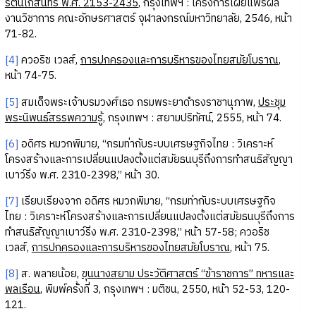
รัตนโกสินทร์ พ.ศ.
2153-2435
, กรุงเทพฯ : โครงการเผยแพร่ผล
งานวิชาการ คณะอักษรศาสตร์ จุฬาลงกรณ์มหาวิทยาลัย, 2546, หน้า
71-82.
[4]
ควอริช เวลส์,
การปกครองและการบริหารของไทยสมัยโบราณ
,
หน้า 74-75.
[5]
สมเด็จพระเจ้าบรมวงศ์เธอ กรมพระยาดำรงราชานุภาพ,
ประชุม
พระนิพนธ์สรรพความรู้
, กรุงเทพฯ : สยามปริทัศน์, 2555, หน้า 74.
[6]
อดิศร หมวกพิมาย, “กรมท่ากับระบบเศรษฐกิจไทย : วิเคราะห์
โครงสร้างและการเปลี่ยนแปลงตั้งแต่สมัยธนบุรีถึงการทำสนธิสัญญา
เบาว์ริ่ง พ.ศ. 2310-2398,” หน้า 30.
[7]
เรียบเรียงจาก อดิศร หมวกพิมาย, “กรมท่ากับระบบเศรษฐกิจ
ไทย : วิเคราะห์โครงสร้างและการเปลี่ยนแปลงตั้งแต่สมัยธนบุรีถึงการ
ทำสนธิสัญญาเบาว์ริ่ง พ.ศ. 2310-2398,” หน้า 57-58; ควอริช
เวลส์,
การปกครองและการบริหารของไทยสมัยโบราณ
, หน้า 75.
[8]
ส. พลายน้อย,
ขุนนางสยาม ประวัติศาสตร์ “ข้าราชการ” ทหารและ
พลเรือน
, พิมพ์ครั้งที่ 3, กรุงเทพฯ : มติชน, 2550, หน้า 52-53, 120-
121.