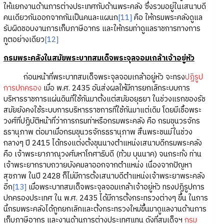
ให้แยกงานด้านการต่างประเทศกับด้านพระคลัง ซึ่งรวมอยู่ในเสนาบดี
คนเดียวกันออกจากกันเป็นคนละแผนก
[11]
คือ ให้กรมพระคลังดูแล
รับผิดชอบงานการเก็บภาษีอากร และให้กรมท่าดูแลราชการทางการ
ทูตอย่างเดียว
[12]
กรมพระคลังในสมัยพระบาทสมเด็จพระจุลจอมเกล้าเจ้าอยู่หัว
ก่อนหน้าที่พระบาทสมเด็จพระจุลจอมเกล้าอยู่หัว จะทรง
ปฏิรูป
การปกครอง
เมื่อ พ.ศ. 2435 อันส่งผลให้มีการยกเลิกระบบการ
บริหารราชการแผ่นดินที่ใช้กันมาตั้งแต่สมัยอยุธยา ในช่วงแรกของรัช
สมัยยังคงใช้ระบบการบริหารราชการที่ใช้กันมาแต่เดิม โดยมีเชื้อพระ
วงศ์ที่ปฏิบัติหน้าที่ว่าการกรมท่าหรือกรมพระคลัง คือ กรมขุนวรจักร
ธรานุภาพ ต่อมาเมื่อกรมขุนวรจักรธรานุภาพ สิ้นพระชนม์ในช่วง
กลางๆ ปี 2415 ได้ทรงแต่งตั้งขุนนางตำแหน่งเสนาบดีกรมพระคลัง
คือ เจ้าพระยาภาณุวงศ์มหาโกศาธิบดี (ท้วม บุนนาค) จนกระทั่ง ท่าน
เจ้าพระยากราบถวายบังคมลาออกจากตำแหน่ง เนื่องจากปัญหา
สุขภาพ ในปี 2428 ก็ไม่มีการตั้งเสนาบดีตำแหน่งเจ้าพระยาพระคลัง
อีก
[13]
เมื่อพระบาทสมเด็จพระจุลจอมเกล้าเจ้าอยู่หัว ทรงปฏิรูปการ
ปกครองประเทศ ใน พ.ศ. 2435 ได้มีการตั้งกระทรวงต่างๆ ขึ้น ในการ
นี้กรมพระคลังได้ถูกยกเลิกและตั้งกระทรวงใหม่ขึ้นมาดูแลงานด้านการ
เก็บภาษีอากร และงานด้านการต่างประเทศแทน ดังที่สมเด็จฯ
กรม