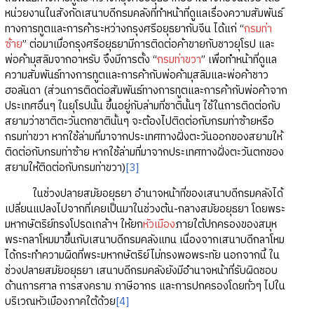
หน่วยงานในสังกัดเสนาบดีกรมคลังที่ทำหน้าที่ดูแลเรื่องความสัมพันธ์
ทางการทูตและการค้าระหว่างกรุงศรีอยุธยากับจีน ได้แก่ “
กรมท่า
ซ้าย
” ต่อมาเมื่อกรุงศรีอยุธยามีการติดต่อค้าขายกับชาวยุโรป และ
พ่อค้ามุสลิมจากอาหรับ จึงมีการตั้ง “
กรมท่าขวา
” เพื่อทำหน้าที่ดูแล
ความสัมพันธ์ทางการทูตและการค้ากับพ่อค้ามุสลิมและพ่อค้าชาว
ฮอลันดา (ส่วนการติดต่อสัมพันธ์ทางการทูตและการค้ากับพ่อค้าจาก
ประเทศอื่นๆ ในยุโรปนั้น ขึ้นอยู่กับล่ามที่ชาตินั้นๆ ใช้ในการติดต่อกับ
สยามว่าชาติตะวันตกชาตินั้นๆ จะต้องไปติดต่อกับกรมท่าซ้ายหรือ
กรมท่าขวา หากใช้ล่ามที่มาจากประเทศทางฝั่งตะวันออกของสยามให้
ติดต่อกับกรมท่าซ้าย หากใช้ล่ามที่มาจากประเทศทางฝั่งตะวันตกของ
สยามให้ติดต่อกับกรมท่าขวา)
[3]
ในช่วงปลายสมัยอยุธยา อำนาจหน้าที่ของเสนาบดีกรมคลังได้
เปลี่ยนแปลงไปจากที่เคยเป็นมาในช่วงต้น-กลางสมัยอยุธยา โดยพระ
มหากษัตริย์ทรงโปรดเกล้าฯ ให้ยก
หัวเมือง
ภายใต้ปกครองของสมุห
พระกลาโหมมาขึ้นกับเสนาบดีกรมคลังแทน เนื่องจากเสนาบดีกลาโหม
ได้กระทำความผิดที่พระมหากษัตริย์ไม่ทรงพอพระทัย นอกจากนี้ ใน
ช่วงปลายสมัยอยุธยา เสนาบดีกรมคลังยังมีอำนาจหน้าที่รับผิดชอบ
ด้านการศาล การสงคราม ภาษีอากร และการปกครองโดยทั่วๆ ไปใน
บริเวณหัวเมืองภาคใต้ด้วย
[4]