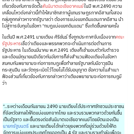
เกี่ยวข้องกับการจัดตั้ง
สันนิบาตเอเชียอาคเนย์
ในปี พ.ศ.2490 ความ
เคลื่อนไหวดังกล่าวนี้ทำให้สมาชิกสภาผู้แทนราษฎรภาคอีสานทั้งสอง
กลุ่มถูกกล่าวหาจากรัฐบาลว่า ต้องการแบ่งแยกดินแดนภาคอีสาน นำ
ไปสู่การจับกุมในข้อหา “กบฏแบ่งแยกดินแดน” ซึ่งเกิดขึ้นหลายครั้ง
ในต้นปี พ.ศ.2491 นายเตียง ศิริขันธ์ ซึ่งถูกประกาศจับเนื่องจาก
คณะ
รัฐประหาร
เชื่อว่าเตียงและพรรคพวกจะดำเนินการต่อต้านการ
รัฐประหาร ในเดือนมีนาคม พ.ศ.2491 เตียงก็เข้ามอบตัวกับตำรวจ
และเดือนมิถุนายนปีเดียวกันอัยการก็ส่งสำนวนฟ้องเตียงในข้อหา
สมคบกันพยายามจะก่อการกบฏเพื่อทำลายรัฐบาลกับมีอาวุธปืน
กระสุนปืน และวัตถุระเบิดไว้โดยไม่ได้รับอนุญาต ข้อความในสำเนา
ฟ้องส่วนที่เกี่ยวข้องกับการกล่าวหาว่าเตียงพยายามจะก่อการกบฏมี
ว่า
“...ระหว่างเดือนกันยายน 2490 นายเตียงได้ประกาศชักชวนประชาชน
ที่จังหวัดสกลให้คิดแบ่งแยกจากไทย และรวบรวมพวกลาวด้วยกันขึ้น
เป็นรัฐลาว และขึ้นตรงต่อสันนิบาตเอเชียอาคเนย์โดยมีตนเองเป็น
นายกรัฐมนตรี
และนายเตียงได้กล่าวยุยงพวกที่อยู่ร่วมด้วยให้คิด
จัดการแบ่งแยกประเทศไทยออกเป็น 4 รัฐ และรวบรวมกำลังเพื่อจะ