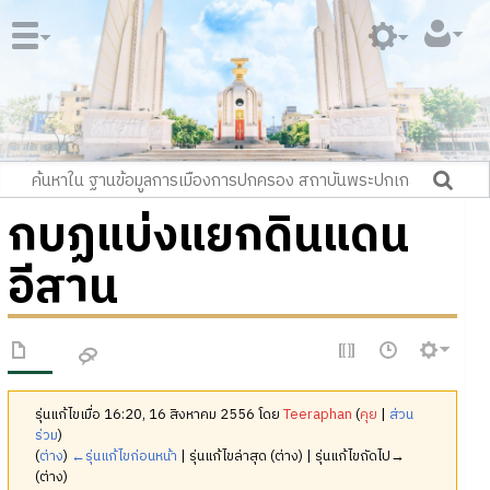
กบฏแบ่งแยกดินแดน
อีสาน
รุ่นแก้ไขเมื่อ 16:20, 16 สิงหาคม 2556 โดย
Teeraphan
(
คุย
|
ส่วน
ร่วม
)
(
ต่าง
)
←รุ่นแก้ไขก่อนหน้า
| รุ่นแก้ไขล่าสุด (ต่าง) | รุ่นแก้ไขถัดไป→
(ต่าง)