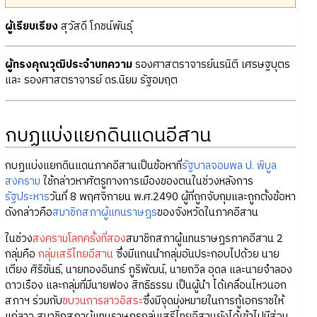
ผู้เรียบเรียง
สุวัสดี โภชน์พันธุ์
ผู้ทรงคุณวุฒิประจำบทความ
รองศาสตราจารย์นรนิติ เศรษฐบุตร
และ รองศาสตราจารย์ ดร.นิยม รัฐอมฤต
กบฏแบ่งแยกดินแดนอีสาน
กบฏแบ่งแยกดินแดนภาคอีสานเป็นข้อหาที่
รัฐบาล
จอมพล ป. พิบูล
สงคราม
ใช้กล่าวหาศัตรูทางการเมืองของตนในช่วงหลังการ
รัฐประหาร
วันที่ 8 พฤศจิกายน พ.ศ.2490 ผู้ที่ถูกจับกุมและถูกตั้งข้อหา
ดังกล่าวคือ
สมาชิกสภาผู้แทนราษฎร
ของจังหวัดในภาคอีสาน
ในช่วง
สงครามโลกครั้งที่สอง
สมาชิกสภาผู้แทนราษฎรภาคอีสาน 2
กลุ่มคือ
กลุ่มเสรีไทยอีสาน
ซึ่งมีแกนนำกลุ่มอันประกอบไปด้วย นาย
เตียง ศิริขันธ์, นายทองอินทร์ ภูริพัฒน์, นายถวิล อุดล และนายจำลอง
ดาวเรือง และกลุ่มที่มีนายฟอง สิทธิธรรม เป็นผู้นำ ได้เคลื่อนไหวนอก
สภาฯ ร่วมกับ
ขบวนการลาวอิสระ
ซึ่งมีจุดมุ่งหมายในการกู้เอกราชให้
แก่ลาว สมาชิกสภาผู้แทนราษฎรกลุ่มเสรีไทยอีสานยังได้เข้าไปมีส่วน