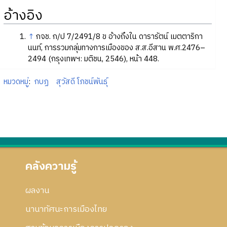
อ้างอิง
↑
กจช. ก/ป 7/2491/8 ข อ้างถึงใน ดารารัตน์ เมตตาริกา
นนท์, การรวมกลุ่มทางการเมืองของ ส.ส.อีสาน พ.ศ.2476–
2494 (กรุงเทพฯ: มติชน, 2546), หน้า 448.
หมวดหมู่
:
กบฏ
สุวัสดี โภชน์พันธุ์
คลังความรู้
ผลงาน
นานาทัศนะการเมืองไทย