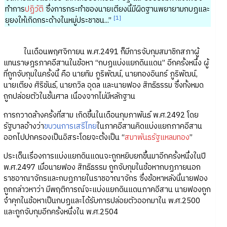
ทำการ
ปฏิวัติ
ซึ่งการกระทำของนายเตียงนี้มีผิดฐานพยายามกบฏและ
[1]
ยุยงให้เกิดกระด้างในหมู่ประชาชน...”
ในเดือนพฤศจิกายน พ.ศ.2491 ก็มีการจับกุมสมาชิกสภาผู้
แทนราษฎรภาคอีสานในข้อหา “กบฏแบ่งแยกดินแดน” อีกครั้งหนึ่ง ผู้
ที่ถูกจับกุมในครั้งนี้ คือ นายทิม ภูริพัฒน์, นายทองอินทร์ ภูริพัฒน์,
นายเตียง ศิริขันธ์, นายถวิล อุดล และนายฟอง สิทธิธรรม ซึ่งทั้งหมด
ถูกปล่อยตัวในชั้นศาล เนื่องจากไม่มีหลักฐาน
การกวาดล้างครั้งที่สาม เกิดขึ้นในเดือนกุมภาพันธ์ พ.ศ.2492 โดย
รัฐบาลอ้างว่า
ขบวนการเสรีไทย
ในภาคอีสานคิดแบ่งแยกภาคอีสาน
ออกไปปกครองเป็นอิสระโดยจะตั้งเป็น “
สมาพันธรัฐแหลมทอง
”
ประเด็นเรื่องการแบ่งแยกดินแดนจะถูกหยิบยกขึ้นมาอีกครั้งหนึ่งในปี
พ.ศ.2497 เมื่อนายฟอง สิทธิธรรม ถูกจับกุมในข้อหากบฏภายนอก
ราชอาณาจักรและกบฏภายในราชอาณาจักร ซึ่งข้อหาหลังนี้นายฟอง
ถูกกล่าวหาว่า มีพฤติการณ์จะแบ่งแยกดินแดนภาคอีสาน นายฟองถูก
จำคุกในข้อหาเป็นกบฏและได้รับการปล่อยตัวออกมาใน พ.ศ.2500
และถูกจับกุมอีกครั้งหนึ่งใน พ.ศ.2504