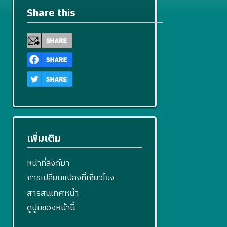
แ
ข
ไ
Share this
ก้
ข
ไ
ข
เพิ่มเติม
หน้าที่ลิงก์มา
การเปลี่ยนแปลงที่เกี่ยวโยง
สารสนเทศหน้า
ดูปูมของหน้านี้