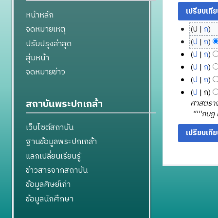
หน้าหลัก
จดหมายเหตุ
ป
ก
1
ไ
ป
ก
ปรับปรุงล่าสุด
8
ม่
ไ
ป
ก
สุ่มหน้า
มี
มิ
ม่
ไ
ป
ก
จดหมายข่าว
ค
ถุ
มี
ม่
ไ
ป
ก
ว
น
ค
มี
ม่
ไ
ป
ก
า
า
ว
ค
มี
ม่
สถาบันพระปกเกล้า
ศาสตราจ
ม
า
ย
ว
ค
มี
“'''กบฎ 
ย่
ม
น
า
ว
ค
อ
เว็บไซต์สถาบัน
ย่
2
ม
า
ว
ก
อ
5
ย่
ฐานข้อมูลพระปกเกล้า
ม
า
า
ก
อ
6
ย่
ม
แลกเปลี่ยนเรียนรู้
ร
า
ก
8
อ
ย่
แ
ข่าวสารจากสถาบัน
ร
า
ก
อ
ก้
แ
ร
ข้อมูลศิษย์เก่า
า
ก
ไ
ก้
แ
ร
า
ข้อมูลนักศึกษา
ข
ไ
ก้
แ
ร
ข
ไ
ก้