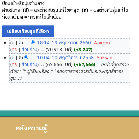
ป้อนเข้าหรือปุ่มด้านล่าง
คำอธิบาย:
(ป)
= ผลต่างกับรุ่นแก้ไขล่าสุด,
(ก)
= ผลต่างกับรุ่นแก้ไข
ก่อนหน้า,
ล
= การแก้ไขเล็กน้อย
ป
ก
18:14, 19 พฤษภาคม 2560
‎
Apirom
1
คุย
ส่วนร่วม
‎
70,913 ไบต์
+3,247
‎
9
ไ
ป
ก
10:04, 10 พฤศจิกายน 2558
‎
Suksan
ม่
พ
1
คุย
ส่วนร่วม
‎
67,666 ไบต์
+67,666
‎
หน้าที่ถูกสร้าง
มี
ฤ
0
ด้วย ''''''ผู้เรียบเรียง :''' รองศาสตราจารย์ม.ร.ว.พฤทธิสาณ
ค
ษ
พ
ชุม...'
ว
ภ
ฤ
า
า
ศ
ม
ค
จิ
ย่
ม
ก
อ
2
า
ก
5
ย
า
คลังความรู้
6
น
ร
0
2
แ