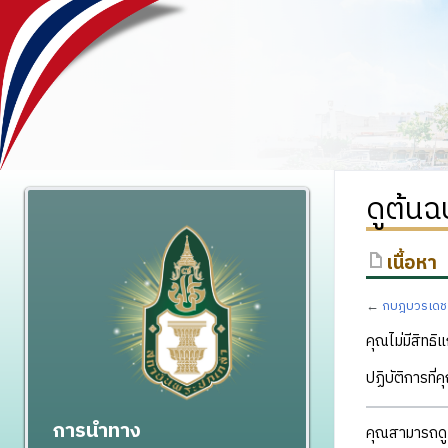
ดูต้น
เนื้อหา
←
กบฎบวรเดช
คุณไม่มีสิทธิแ
ปฏิบัติการที่
การนำทาง
คุณสามารถดูแ