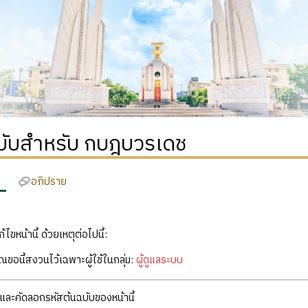
ฉบับสำหรับ กบฎบวรเดช
อภิปราย
ก้ไขหน้านี้ ด้วยเหตุต่อไปนี้:
คุณขอนี้สงวนไว้เฉพาะผู้ใช้ในกลุ่ม:
ผู้ดูแลระบบ
ละคัดลอกรหัสต้นฉบับของหน้านี้