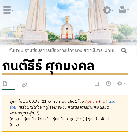
กนต์ธีร์ ศุภมงคล
รุ่นแก้ไขเมื่อ 09:35, 21 พฤศจิกายน 2561 โดย
Apirom
(
คุย
|
ส่วน
ร่วม
)
(สร้างหน้าด้วย " ผู้เรียบเรียง : ศาสตราจารย์พิเศษ นรนิติ
เศรษฐบุตร ผู้ท...")
(ต่าง) ←รุ่นแก้ไขก่อนหน้า | รุ่นแก้ไขล่าสุด (ต่าง) | รุ่นแก้ไขถัดไป→
(ต่าง)