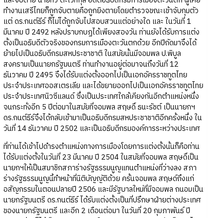
และจับตาย นายทวี ตะเวทิกุล อดีตอธิบดีกรมการเมืองตะวันตก ผู้เคย
ทำงานเสรีไทยก็ถูกจับตายคือถูกยิงตายโดยตำรวจขณะเข้าจับกุมตัว
แต่ ดร.กนต์ธีร์ ก็ไม่ได้ถูกจับไปสอบสวนแต่อย่างใด และ ในวันที่ 1
มีนาคม ปี 2492 หลังปราบกบฏได้เพียงสองวัน ท่านยังได้รับการแต่ง
ตั้งเป็นอธิบดีตัวจริงของกรมการเมืองตะวันตกด้วย อีกปีถัดมาจึงได้
ย้ายไปเป็นอธิบดีกรมสหประชาชาติ ในสมัยนั้นมีจอมพล ป.พิบูล
สงครามเป็นนายกรัฐมนตรี ท่านทำงานอยู่ต่อมาจนถึงวันที่ 12
ธันวาคม ปี 2495 จึงได้รับแต่งตั้งออกไปเป็นเอกอัครราชทูตไทย
ประจำประเทศออสเตรเลีย และได้ขยายออกไปเป็นเอกอัครราชทูตไทย
ประจำประเทศนิวซีแลนด์ ซึ่งเป็นประเทศใกล้เคียงกันอีกตำแหน่งหนึ่ง
จนกระทั่งอีก 5 ปีต่อมาในสมัยที่จอมพล สฤษดิ์ ธนะรัชต์ เป็นนายกฯ
ดร.กนต์ธีร์จึงได้กลับเข้ามาเป็นอธิบดีกรมสหประชาชาติอีกครั้งหนึ่ง ใน
วันที่ 14 ธันวาคม ปี 2502 และเป็นอธิบดีกรมองค์การระหว่างประเทศ
ที่ท่านได้เข้าไปดำรงตำแหน่งทางการเมืองโดยการแต่งตั้งนั้นก็คือท่าน
ได้รับแต่งตั้งในวันที่ 23 มีนาคม ปี 2504 ในสมัยที่จอมพล สฤษดิ์เป็น
นายกฯให้เป็นสมาชิกสภาร่างรัฐธรรมนูญแทนตำแหน่งที่ว่างลง สภา
ร่างรัฐธรรมนูญนี้ทำหน้าที่นิติบัญญัติด้วย ครั้นจอมพล สฤษด์ถึงแก่
อสัญกรรมในตอนปลายปี 2506 และมีรัฐบาลใหม่ที่มีจอมพล ถนอมเป็น
นายกรัฐมนตรี ดร.กนต์ธีร์ ได้รับแต่งตั้งเป็นที่ปรึกษาฝ่ายต่างประเทศ
ของนายกรัฐมนตรี และอีก 2 เดือนต่อมา ในวันที่ 20 กุมภาพันธ์ ปี