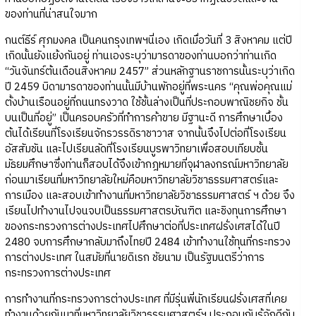
ของท่านที่น่าสนใจมาก
กนต์ธีร์ ศุภมงคล เป็นคนกรุงเทพฯนี่เอง เกิดเมื่อวันที่ 3 สิงหาคม แต่ปี
เกิดนั้นยังแย้งกันอยู่ ท่านเองระบุว่ามารดาของท่านบอกว่าท่านเกิด
“วันจันทร์ต้นเดือนสิงหาคม 2457” ส่วนหลักฐานราชการนั้นระบุว่าเกิด
ปี 2459 บิดามารดาของท่านนั้นมีบ้านพักอยู่ที่พระนคร “คุณพ่อคุณแม่
ตั้งบ้านเรือนอยู่ที่ถนนทรงวาด ใช้ชั้นล่างเป็นที่ประกอบพาณิชยกิจ ชั้น
บนเป็นที่อยู่” เป็นครอบครัวที่ทำการค้าขาย มีฐานะดี การศึกษาเบื้อง
ต้นได้เรียนที่โรงเรียนจักรวรรดิราชาวาส จากนั้นจึงไปต่อที่โรงเรียน
อัสสัมชัน และไปเรียนลัดที่โรงเรียนบูรพาวิทยาเพื่อสอบเทียบชั้น
มัธยมศึกษาซึ่งท่านก็สอบได้จึงเข้ากฎหมายที่จุฬาลงกรณ์มหาวิทยาลัย
ก่อนมาเรียนที่มหาวิทยาลัยใหม่คือมหาวิทยาลัยวิชาธรรมศาสตร์และ
การเมือง และสอบเข้าทำงานที่มหาวิทยาลัยวิชาธรรมศาสตร์ ฯ ด้วย จึง
เรียนไปทำงานไปจนจบเป็นธรรมศาสตรบัณฑิต และชิงทุนการศึกษา
ของกระทรวงการต่างประเทศไปศึกษาต่อที่ประเทศฝรั่งเศสได้ในปี
2480 จบการศึกษากลับมาถึงไทยปี 2484 เข้าทำงานใช้ทุนที่กระทรวง
การต่างประเทศ ในสมัยที่นายดิเรก ชัยนาม เป็นรัฐมนตรีว่าการ
กระทรวงการต่างประเทศ
การทำงานที่กระทรวงการต่างประเทศ ที่มีรุ่นพี่นักเรียนฝรั่งเศสที่เคย
ทำงานด้วยกันมาที่มหาวิทยาลัยวิชาธรรมศาสตร์ฯ ประกอบกับรู้จักดีกับ