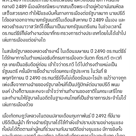
พ.ศ.2489 ที่ไดัเริ่มแก้ไขมาตั้งแต่สมัยนายควงเป็นนายกฯ ครั้นถึง
กลางปี 2489 นี่เองมีกรณีพระบาทสมเด็จพระเจ้าอยู่หัวอานันทมหิดล
เสด็จสวรรคต ทำให้มีแรงบีบคั้นทางการเมืองต่อรัฐบาลมาก นายปรีดี
ได้ขอลาออกจากนายกรัฐมนตรีในเดือนสิงหาคม ปี 2489 นั้นเอง และ
หลวงธำรงนาวาสวัสดิ์ได้ขึ้นมาเป็นนายกรัฐมนตรีแทน ในช่วงเวลานี้
ดร.กนต์ธีร์ก็ยังทำงานต่อมาที่กระทรวงการต่างประเทศโดยไม่ได้เข้าไป
เล่นการเมืองแต่อย่างใด
ในสมัยรัฐบาลของหลวงธำรงฯนี้ ในเดือนเมษายน ปี 2490 ดร.กนต์ธีร์
ได้รักษาการในตำแหน่งอธิบดีกรมการเมืองตะวันตก ที่ดร.ทวี ตะเวทิ
กุล เคยเป็นอธิบดีอยู่ก่อน เข้าใจว่าดร.ทวี ได้ไปดำรงตำแหน่งเป็น
รัฐมนตรี ครั้นมีการยึดอำนาจโดยคณะรัฐประหาร ในวันที่ 8
พฤศจิกายน ปี 2490 ดร.กนต์ธีร์จึงไม่เดือดร้อนอะไรนัก แม้ว่าอาจถูก
เพ่งเล็งจากทางฝ่ายของรัฐบาลใหม่ที่เป็นปฏิปักษ์ต่อนายปรีดี พนม
ยงค์ บ้างก็ตามและคงจะเข้าใจว่าท่านทำงานของชาติในคณะเสรีไทย
และทำงานให้รัฐบาลในอดีตในฐานะคนไทยที่เป็นข้าราชการประจำไม่ได้
เล่นการเมืองด้วย
เมื่อเกิดกบฏวังหลวงในตอนปลายเดือนกุมภาพันธ์ ปี 2492 ที่มีนาย
ปรีดีเป็นผู้นำ ที่ทางฝ่ายรัฐบาลได้ใช้กำลังเข้าปราบปรามอย่างรุนแรง
ทั้งยังได้ติดตามล่าผู้คนที่ร่วมงานกับนายปีดีอย่างรุนแรง มีการยิงทั้ง