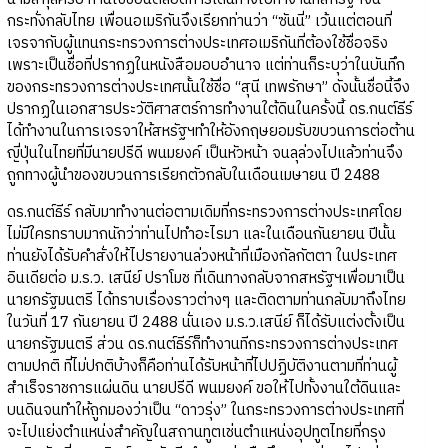
กระทั่งกลับไทย เพื่อนอเมริกันจึงเรียกท่านว่า “ซันนี่” เว้นแต่ตอนที่
เจรจากับผู้แทนกระทรวงการต่างประเทศอเมริกันที่ต้องใช้ชื่อจริง
เพราะเป็นชื่อที่ปรากฏในหนังสือมอบอำนาจ แต่ท่านก็ระบุว่าในบันทึก
ของกระทรวงการต่างประเทศนั้นใช้ชื่อ “สุนี เทพรักษา” ดังนั้นชื่อนี้จึง
ปรากฏในเอกสารประวัติศาสตร์การทำงานใต้ดินในครั้งนี้ ดร.กนต์ธีร์
ได้ทำงานในการเจรจาให้สหรัฐฯทำให้อังกฤษยอมรับขบวนการต่อต้าน
ญี่ปุ่นในไทยที่มีนายปรีดี พนมยงค์ เป็นหัวหน้า จนลุล่วงไปแล้วท่านจึง
ถูกทางผู้นำของขบวนการเรียกตัวกลับในเดือนเมษายน ปี 2488
ดร.กนต์ธีร์ กลับมาทำงานต่อตามเดิมที่กระทรวงการต่างประเทศโดย
ไม่มีใครทราบมากนักว่าท่านไปทำอะไรมา และในเดือนกันยายน ปีนั้น
ท่านยังได้รับคำสั่งให้ไปรายงานล่วงหน้าที่เมืองกัลกัตตา ในประเทศ
อินเดียต่อ ม.ร.ว. เสนีย์ ปราโมช ที่เดินทางกลับจากสหรัฐฯเพื่อมาเป็น
นายกรัฐมนตรี ได้ทราบเรื่องราวต่างๆ และติดตามท่านกลับมาถึงไทย
ในวันที่ 17 กันยายน ปี 2488 นั่นเอง ม.ร.ว.เสนีย์ ก็ได้รับแต่งตั้งเป็น
นายกรัฐมนตรี ส่วน ดร.กนต์ธีร์ก็ทำงานทีกระทรวงการต่างประเทศ
ตามปกติ ที่ไม่ปกติบ้างก็คือท่านได้รับหน้าที่ไปปฏิบัติงานตามที่ท่านผู้
สำเร็จราชการแผ่นดิน นายปรีดี พนมยงค์ ขอให้ไปทั้งงานใต้ดินและ
บนดินจนทำให้ถูกมองว่าเป็น “ดาวรุ่ง” ในกระทรวงการต่างประเทศที่
จะไปแย่งตำแหน่งสำคัญในสถานทูตเช่นตำแหน่งอุปทูตไทยที่กรุง