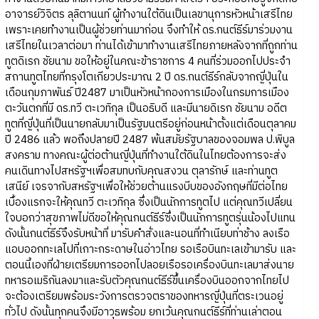
อาจารย์วิจิตร ลุลิตานนท์ ผู้ทำงานใต้ดินเป็นเลขานุการหัวหน้าเสรีไทย
เพราะเคยทำงานเป็นผู้ช่วยท่านมาก่อน จึงทำให้ ดร.กนต์ธีร์มาร่วมงาน
เสรีไทยในเวลาต่อมา ท่านได้เข้ามาทำงานเสรีไทยภายหลังจากที่ถูกท่าน
ทูตดิเรก ชัยนาม ขอให้อยู่ในคณะข้าราชการ 4 คนที่ร่วมออกไปประจำ
สถานทูตไทยที่กรุงโตเกียวประมาณ 2 ปี ดร.กนต์ธีร์กลับจากญี่ปุ่นใน
เดือนกุมภาพันธ์ ปี2487 มาเป็นหัวหน้ากองการเมืองในกรมการเมือง
ตะวันตกที่มี ดร.ทวี ตะเวทิกุล เป็นอธิบดี และมีนายดิเรก ชัยนาม อดีต
ทูตที่ญี่ปุ่นที่เป็นนายกลับมาเป็นรัฐมนตรีอยู่ก่อนหน้าตั้งแต่เดือนตุลาคม
ปี 2486 แล้ว พอถึงปลายปี 2487 พ้นสมัยรัฐบาลของจอมพล ป.พิบูล
สงคราม ทางคณะผู้ต่อต้านญี่ปุ่นที่ทำงานใต้ดินในไทยต้องการจะส่ง
คนเดินทางไปสหรัฐฯเพื่อสมทบกับคุณสงวน ตุลารักษ์ และท่านทูต
เสนีย์ เจรจากับสหรัฐฯเพื่อให้ช่วยต้านแรงบีบของอังกฤษที่มีต่อไทย
เบื้องแรกจะให้คุณทวี ตะเวทิกุล ซึ่งเป็นนักการทูตไป แต่คุณทวีเปลี่ยน
ใจบอกว่าสุขภาพไม่ดีขอให้คุณกนต์ธีร์ซึ่งเป็นนักการทูตรุ่นน้องไปแทน
ดังนั้นกนต์ธีร์จึงรับหน้าที่ มารับคำสั่งและนอนที่ทำเนียบท่าช้าง ลงเรือ
แอบออกทะเลไปที่เกาะกระดาษในอ่าวไทย รอเรือบินทะเลเข้ามารับ และ
ตอนนี้เองที่ฝ่ายเตรียมการออกไปลอยเรือรอเครื่องบินทะเลมาส่งนาย
ทหารอเมริกันลงมาและรับตัวคุณกนต์ธีร์ขึ้นเครื่องบินออกจากไทยไป
จะต้องเตรียมพร้อมระวังการตรวจตราของทหารญี่ปุ่นที่ตระเวนอยู่
ทั่วไป ดังนั้นทุกคนจึงมีอาวุธพร้อม ยกเว้นคุณกนต์ธีร์ที่ท่านเล่าตอน