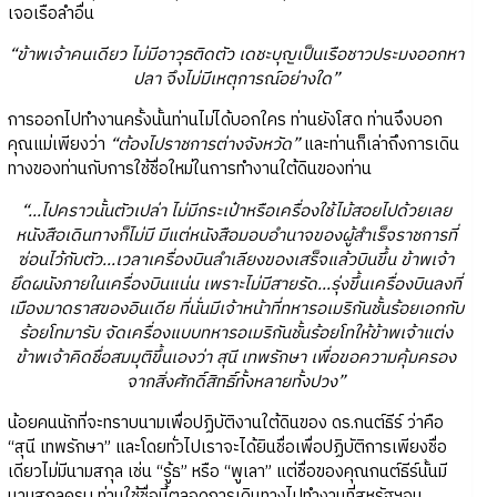
เจอเรือลำอื่น
“ข้าพเจ้าคนเดียว ไม่มีอาวุธติดตัว เดชะบุญเป็นเรือชาวประมงออกหา
ปลา จึงไม่มีเหตุการณ์อย่างใด”
การออกไปทำงานครั้งนั้นท่านไม่ได้บอกใคร ท่านยังโสด ท่านจึงบอก
คุณแม่เพียงว่า
“ต้องไปราชการต่างจังหวัด”
และท่านก็เล่าถึงการเดิน
ทางของท่านกับการใช้ชื่อใหม่ในการทำงานใต้ดินของท่าน
“...ไปคราวนั้นตัวเปล่า ไม่มีกระเป๋าหรือเครื่องใช้ไม้สอยไปด้วยเลย
หนังสือเดินทางก็ไม่มี มีแต่หนังสือมอบอำนาจของผู้สำเร็จราชการที่
ซ่อนไว้กับตัว...เวลาเครื่องบินลำเลียงของเสร็จแล้วบินขึ้น ข้าพเจ้า
ยึดผนังภายในเครื่องบินแน่น เพราะไม่มีสายรัด...รุ่งขึ้นเครื่องบินลงที่
เมืองมาดราสของอินเดีย ที่นั่นมีเจ้าหน้าที่ทหารอเมริกันชั้นร้อยเอกกับ
ร้อยโทมารับ จัดเครื่องแบบทหารอเมริกันชั้นร้อยโทให้ข้าพเจ้าแต่ง
ข้าพเจ้าคิดชื่อสมมุติขึ้นเองว่า สุนี เทพรักษา เพื่อขอความคุ้มครอง
จากสิ่งศักดิ์สิทธิ์ทั้งหลายทั้งปวง”
น้อยคนนักที่จะทราบนามเพื่อปฏิบัติงานใต้ดินของ ดร.กนต์ธีร์ ว่าคือ
“สุนี เทพรักษา” และโดยทั่วไปเราจะได้ยินชื่อเพื่อปฏิบัติการเพียงชื่อ
เดียวไม่มีนามสกุล เช่น “รู้ธ” หรือ “พูเลา” แต่ชื่อของคุณกนต์ธีร์นั้นมี
นามสกุลครบ ท่านใช้ชื่อนี้ตลอดการเดินทางไปทำงานที่สหรัฐฯจน