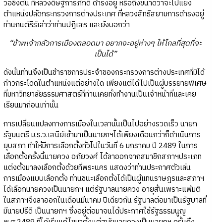
วอชิงตัน ที่หลวงดิษฐ์การภักดี ดำรงอยู่ หรือถึงขนาดว่าจะไปแย่ง
ตำแหน่งปลัดกระทรวงการต่างประเทศ ที่หลวงสิทธิสยามการดำรงอยู่
ท่านกนต์ธีร์เล่าว่าท่านปฏิเสธ และยังบอกว่า
“ข้าพเจ้ากลัวการเมืองตลอดมา อยากจะอยู่ห่างๆ ให้ไกลที่สุดที่จะ
เป็นได้”
ดังนั้นท่านจึงเป็นข้าราชการประจำของกระทรวงการต่างประเทศที่มิได้
ก้าวกระโดดในตำแหน่งแต่อย่างใด เพียงแต่ได้ไปเป็นผู้บรรยายพิเศษ
ที่มหาวิทยาลัยธรรมศาสตร์ที่ท่านเคยทั้งทำงานเป็นเจ้าหน้าที่และเคย
เรียนมาก่อนเท่านั้น
การเปลี่ยนแปลงทางการเมืองในเวลานั้นเป็นไปอย่างรวดเร็ว นายก
รัฐมนตรี ม.ร.ว.เสนีย์เข้ามาเป็นนายกฯได้เพียงเดือนกว่าก็ดำเนินการ
ยุบสภา ทำให้มีการเลือกตั้งทั่วไปในวันที่ 6 มกราคม ปี 2489 ในการ
เลือกตั้งครั้งนี้นายควง อภัยวงศ์ ได้ลาออกจากสมาชิกสภาฯประเภท
แต่งตั้งมาลงเลือกตั้งด้วยที่พระนคร แสดงว่าท่านประกาศตัวเล่น
การเมืองแบบเลือกตั้ง ท่านชนะเลือกตั้งได้เป็นผู้แทนราษฎรและสภาฯ
ได้เลือกนายควงเป็นนายกฯ แต่รัฐบาลนายควง อายุสั้นเพราะแพ้มติ
ในสภาฯจึงลาออกในเดือนมีนาคม ปีเดียวกัน รัฐบาลต่อมาเป็นรัฐบาลที่
มีนายปรีดี เป็นนายกฯ ซึ่งอยู่ต่อมาจนได้ประกาศใช้รัฐธรรมนูญ