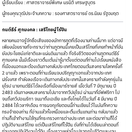
ผู้เรียบเรียง : ศาสตราจารย์พิเศษ นรนิติ เศรษฐบุตร
ผู้ทรงคุณวุฒิประจำบทความ : รองศาสตราจารย์ ดร.นิยม รัฐอมฤต
กนต์ธีร์ ศุภมงคล : เสรีไทยผู้ไร้ปืน
หลายคนอาจรู้จักชื่อเสียงของนักการทูตที่เรืองนามท่านนี้มาก แต่อาจมี
เพียงน้อยรายที่จะทราบว่าท่านทูตคนนี้เคยเป็นเสรีไทยที่เคยทำหน้าที่อัน
ยังประโยชน์แก่ชาติและแผ่นดินมาแล้ว ที่จริงชีวิตของท่านทูตกนต์ธีร์
ศุภมงคล นั้นมีเรื่องราวตื่นเต้นน่ารู้มาตั้งแต่ตอนที่ท่านไปเรียนหนังสือ
ที่เมืองนอกและต้องเดินทางกลับประเทศไทยตอนต้นสงครามโลกครั้งที่
2 มาแล้ว เพราะตอนที่ท่านเรียนจบปริญญาเอกแล้วจากประเทศ
ฝรั่งเศส กำลังลงเรือจะเดินทางกลับประเทศนั้นสงครามกำลังคุกรุ่นใน
ยุโรป นายกนต์ธีร์ได้ลงเรือที่เมืองมาร์ซายส์ เมื่อวันที่ 7 มิถุนายน ปี
2483 เดินทางหลบสงครามไปมาจากทวีปยุโรป ผ่านมาที่อัฟฟริกา ไป
จนถึงทวีปอเมริกา จนมาถึงเอเชีย และถึงไทยได้ในวันที่ 4 มีนาคม ปี
2484 ใช้เวลา9เดือน การผจญภัยตอนนี้ท่านเขียนไว้ในบันทึกความ
ทรงจำของท่าน ที่อ่านแล้วทั้งเหนื่อยและตื่นเต้นแทนท่าน กลับมาแล้ว
ท่านก็เข้าทำงานใช้ทุนที่กระทรวงการต่างประเทศ และต่อมาท่านก็ได้
ปฏิบัติงานเสรีไทย แต่เป็นเสรีไทยที่ไร้ปืน ดังที่ท่านได้เขียนเล่าตอนที่
ท่านออกปฏิบัติงานใต้ดิน เรื่องราวเหล่านี้จะปรากฏในชีวิตและงาน